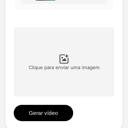
Vídeo Avatar
▼
AI Video
▼
Foto
▼
Outras Ferramentas
▼
Clique para enviar uma imagem
Ver todos os modelos
Galeria
Gerar vídeo
Blog