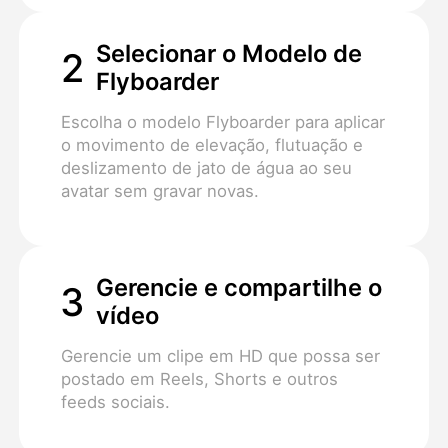
Selecionar o Modelo de
2
Flyboarder
Escolha o modelo Flyboarder para aplicar
o movimento de elevação, flutuação e
deslizamento de jato de água ao seu
avatar sem gravar novas.
Gerencie e compartilhe o
3
vídeo
Gerencie um clipe em HD que possa ser
postado em Reels, Shorts e outros
feeds sociais.