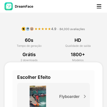
DreamFace
Ferramentas de IA
4.9
★★★★★
·
84,000 avaliações
🐕
🧑
🐱
Vídeo Avatar
▼
60s
HD
AI Video
▼
Tempo de geração
Qualidade de saída
Grátis
1800+
Foto
▼
2 downloads
Modelos
Outras Ferramentas
▼
Escolher Efeito
Ver todas as ferramentas
Flyboarder
Modelos