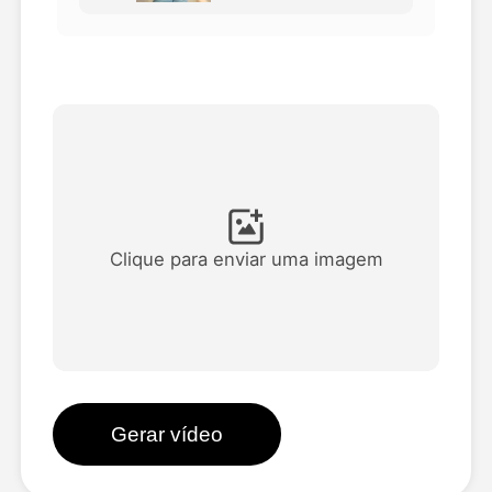
Vídeo Avatar
▼
AI Video
▼
Foto
▼
Outras Ferramentas
▼
Clique para enviar uma imagem
Ver todos os modelos
Galeria
Gerar vídeo
Blog