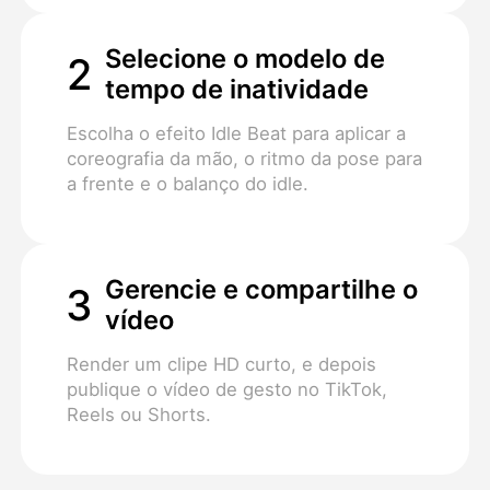
Selecione o modelo de
2
tempo de inatividade
Escolha o efeito Idle Beat para aplicar a
coreografia da mão, o ritmo da pose para
a frente e o balanço do idle.
Gerencie e compartilhe o
3
vídeo
Render um clipe HD curto, e depois
publique o vídeo de gesto no TikTok,
Reels ou Shorts.