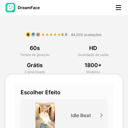
DreamFace
Ferramentas de IA
4.9
★★★★★
·
84,000 avaliações
🐕
🧑
🐱
Vídeo Avatar
▼
60s
HD
AI Video
▼
Tempo de geração
Qualidade de saída
Grátis
1800+
Foto
▼
2 downloads
Modelos
Outras Ferramentas
▼
Escolher Efeito
Ver todas as ferramentas
Idle Beat
Modelos