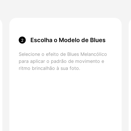
Escolha o Modelo de Blues
2
Melancólicos
Selecione o efeito de Blues Melancólico
para aplicar o padrão de movimento e
ritmo brincalhão à sua foto.