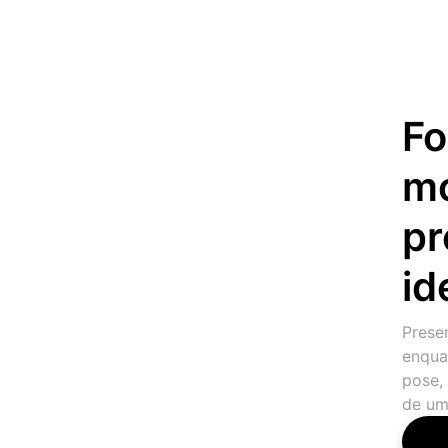
Fo
mo
pr
id
Prese
enqua
pose,
de um