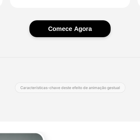
Comece Agora
Características-chave deste efeito de animação gestual