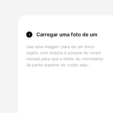
Carregar uma foto de um
1
personagem
Use uma imagem clara de um único
sujeito com braços e postura do corpo
visíveis para que o efeito do movimento
da parte superior do corpo seja
observado.