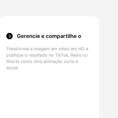
Gerencie e compartilhe o
3
clipe
Transforme a imagem em vídeo em HD e
publique o resultado no TikTok, Reels ou
Shorts como uma animação curta e
social.