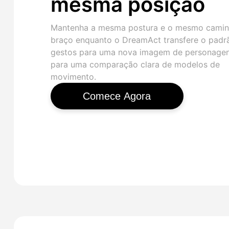
mesma posição
Mantenha a mesma postura e o mesmo cami
braço enquanto o DreamAct transfere o padr
gestos para uma nova imagem de personage
para uma comparação clara de modelos de
movimento.
Comece Agora