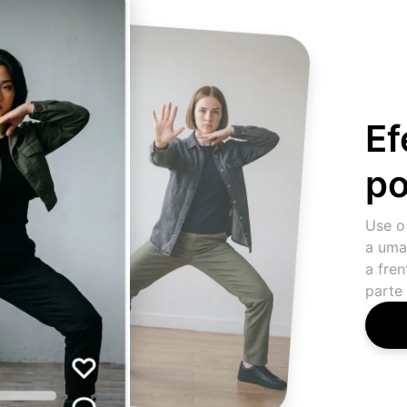
Ef
po
Use o
a uma
a fre
parte