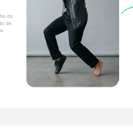
nho do
ão de
ns