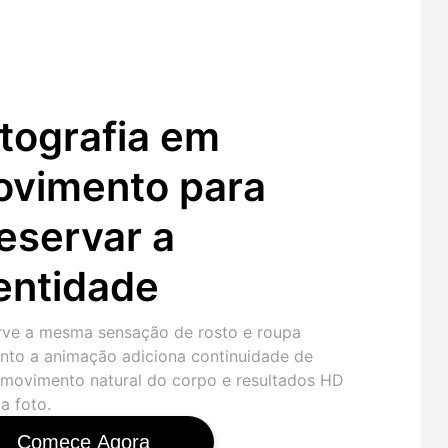
tografia em
vimento para
eservar a
entidade
rve a mesma sensação de rosto e roupa
nto a animação adiciona continuidade de
 movimento natural do corpo e resultados HD
a foto.
Comece Agora