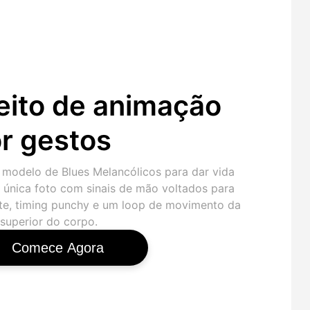
eito de animação
r gestos
 modelo de Blues Melancólicos para dar vida
 única foto com sinais de mão voltados para
nte, timing punchy e um loop de movimento da
 superior do corpo.
Comece Agora