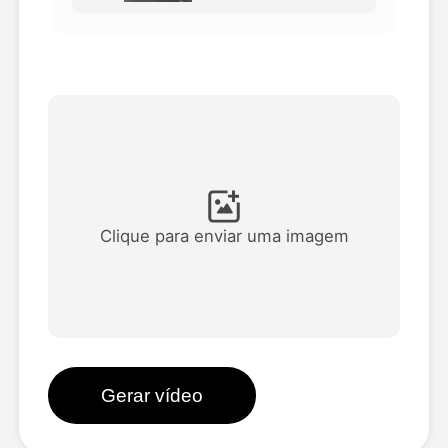
Vídeo Avatar
▼
AI Video
▼
Foto
▼
Outras Ferramentas
▼
Clique para enviar uma imagem
Ver todos os modelos
Galeria
Gerar vídeo
Blog