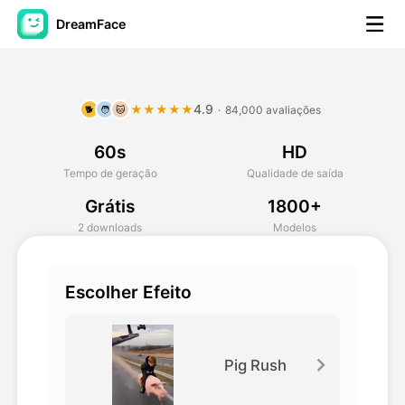
DreamFace
Ferramentas de IA
4.9
★★★★★
·
84,000 avaliações
🐕
🧑
🐱
Vídeo Avatar
▼
60s
HD
AI Video
▼
Tempo de geração
Qualidade de saída
Grátis
1800+
Foto
▼
2 downloads
Modelos
Outras Ferramentas
▼
Escolher Efeito
Ver todas as ferramentas
Pig Rush
Modelos