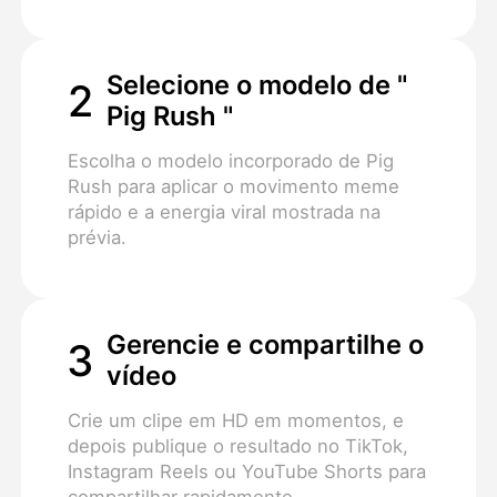
Selecione o modelo de "
2
Pig Rush "
Escolha o modelo incorporado de Pig
Rush para aplicar o movimento meme
rápido e a energia viral mostrada na
prévia.
Gerencie e compartilhe o
3
vídeo
Crie um clipe em HD em momentos, e
depois publique o resultado no TikTok,
Instagram Reels ou YouTube Shorts para
compartilhar rapidamente.