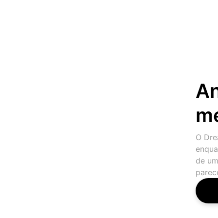
An
m
O Dre
enqua
de um
parec