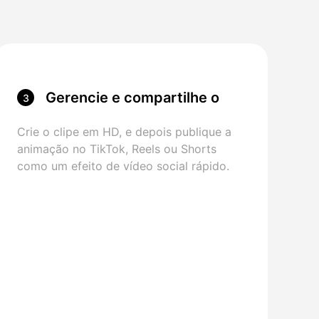
Gerencie e compartilhe o
3
vídeo
Crie o clipe em HD, e depois publique a
animação no TikTok, Reels ou Shorts
como um efeito de vídeo social rápido.