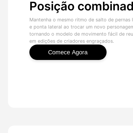
Posição combina
Mantenha o mesmo ritmo de salto de pernas 
e ponta lateral ao trocar um novo personage
tornando o modelo de movimento fácil de reut
em edições de criadores engraçados.
Comece Agora