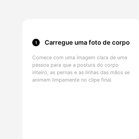
Carregue uma foto de corpo
1
inteiro
Comece com uma imagem clara de uma
pessoa para que a postura do corpo
inteiro, as pernas e as linhas das mãos se
animem limpamente no clipe final.