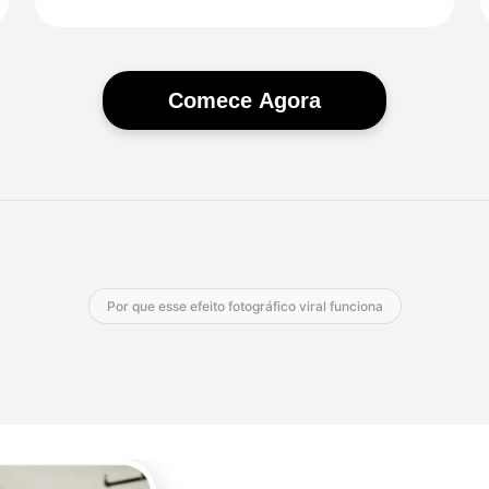
Comece Agora
Por que esse efeito fotográfico viral funciona