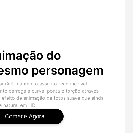
imação do
esmo personagem
amAct mantém o assunto reconhecível
nto carrega a curva, ponta e torção através
 efeito de animação de fotos suave que ainda
e natural em HD.
Comece Agora