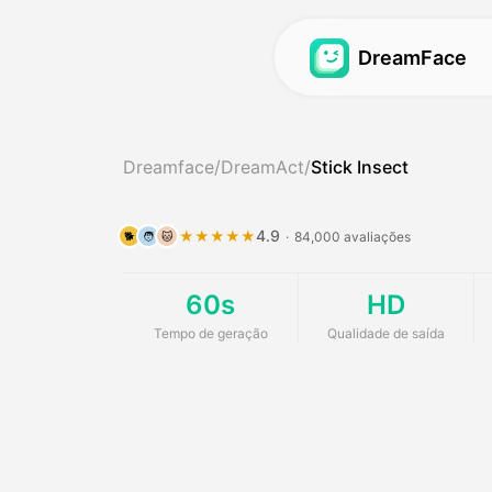
DreamFace
Vídeo Avatar
Vídeo Avatar
Dreamface
/
DreamAct
/
Stick Insect
Sincronização de L
Vídeo Avatar
Hot
Sincronização de L
Podcast do Bebê
4.9
★★★★★
·
84,000 avaliações
🐕
🧑
🐱
Sincronização de L
Gerador de Raparig
60s
HD
Avatar dos Sonhos
Gerador de Influen
Tempo de geração
Qualidade de saída
Avatar dos Sonhos
Vídeo de Notícias