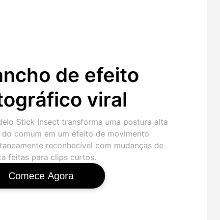
ncho de efeito
tográfico viral
elo Stick Insect transforma uma postura alta
a do comum em um efeito de movimento
ntaneamente reconhecível com mudanças de
ta feitas para clips curtos.
Comece Agora