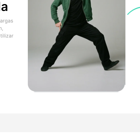
da
largas
m,
ilizar