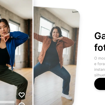
Ga
fo
O mod
e for
insta
silhue