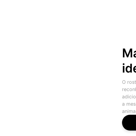
M
id
O ros
recon
adici
a mes
anima