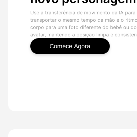
Use a transferência de movimento da IA para
transportar o mesmo tempo da mão e o ritm
corpo para uma foto diferente do bebê ou do
avatar, mantendo a posição limpa e consisten
Comece Agora