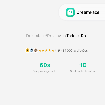
DreamFace
Vídeo Avatar
Vídeo Avatar
Dreamface
/
DreamAct
/
Toddler Dai
Sincronização de L
Vídeo Avatar
Hot
Sincronização de L
Podcast do Bebê
4.9
★★★★★
·
84,000 avaliações
🐕
🧑
🐱
Sincronização de L
Gerador de Raparig
60s
HD
Avatar dos Sonhos
Gerador de Influen
Tempo de geração
Qualidade de saída
Avatar dos Sonhos
Vídeo de Notícias