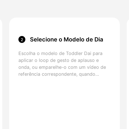
Selecione o Modelo de Dia
2
do Menino
Escolha o modelo de Toddler Dai para
aplicar o loop de gesto de aplauso e
onda, ou emparelhe-o com um vídeo de
referência correspondente, quando
necessário.