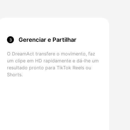
Gerenciar e Partilhar
3
O DreamAct transfere o movimento, faz
um clipe em HD rapidamente e dá-lhe um
resultado pronto para TikTok Reels ou
Shorts.