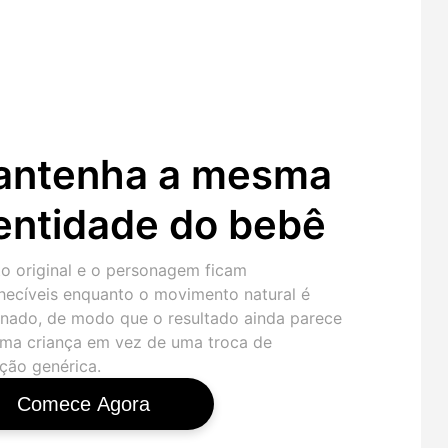
antenha a mesma
entidade do bebê
to original e o personagem ficam
hecíveis enquanto o movimento natural é
onado, de modo que o resultado ainda parece
ma criança em vez de uma troca de
ção genérica.
Comece Agora