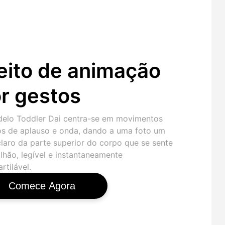
eito de animação
r gestos
elo Toddler Dai centra-se em movimentos
os de aplauso e onda, dando a uma foto um
claro da parte superior do corpo que se sente
lhão, legível e instantaneamente
rtilável.
Comece Agora