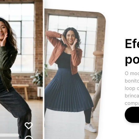
Ef
po
O mod
bonit
loop 
brinca
compa