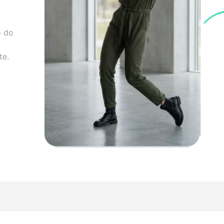
o do
te.