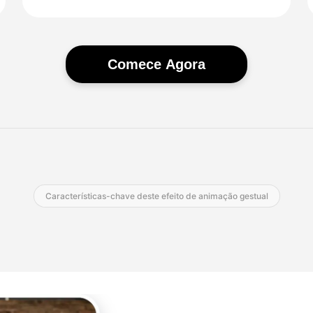
Comece Agora
Características-chave deste efeito de animação gestual