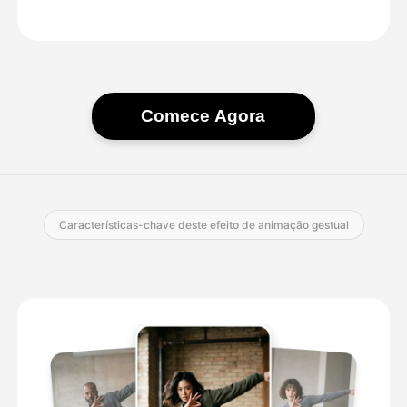
Comece Agora
Características-chave deste efeito de animação gestual