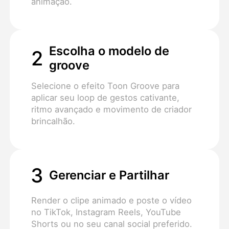
animação.
Escolha o modelo de
2
groove
Selecione o efeito Toon Groove para
aplicar seu loop de gestos cativante,
ritmo avançado e movimento de criador
brincalhão.
3
Gerenciar e Partilhar
Render o clipe animado e poste o vídeo
no TikTok, Instagram Reels, YouTube
Shorts ou no seu canal social preferido.