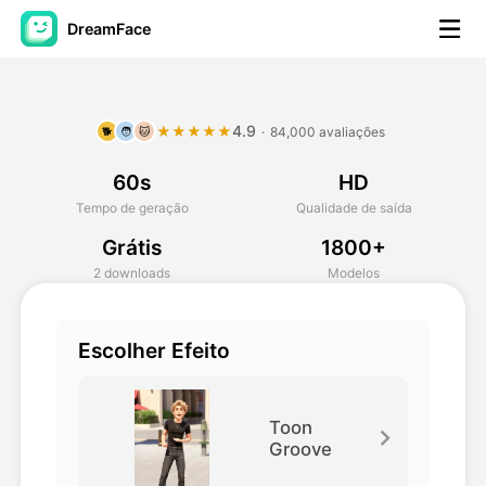
DreamFace
Ferramentas de IA
4.9
★★★★★
·
84,000 avaliações
🐕
🧑
🐱
Vídeo Avatar
▼
60s
HD
AI Video
▼
Tempo de geração
Qualidade de saída
Grátis
1800+
Foto
▼
2 downloads
Modelos
Outras Ferramentas
▼
Escolher Efeito
Ver todas as ferramentas
Toon
Groove
Modelos