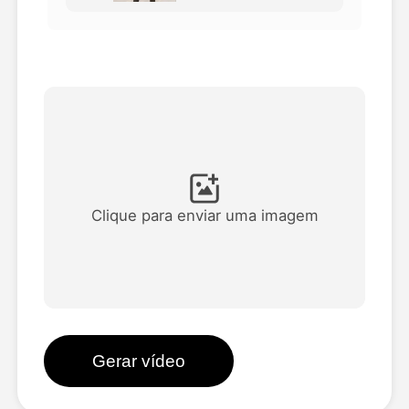
Vídeo Avatar
▼
AI Video
▼
Foto
▼
Outras Ferramentas
▼
Clique para enviar uma imagem
Ver todos os modelos
Galeria
Gerar vídeo
Blog