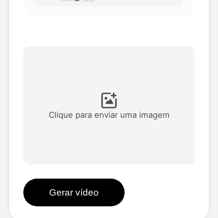
Vídeo Avatar
▼
AI Video
▼
Foto
▼
Outras Ferramentas
▼
Clique para enviar uma imagem
Ver todos os modelos
Galeria
Gerar vídeo
Blog