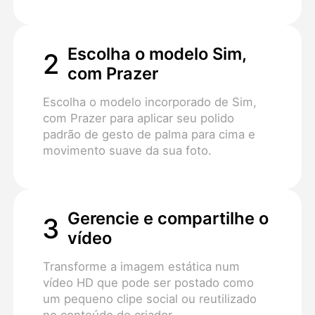
Escolha o modelo Sim,
2
com Prazer
Escolha o modelo incorporado de Sim,
com Prazer para aplicar seu polido
padrão de gesto de palma para cima e
movimento suave da sua foto.
Gerencie e compartilhe o
3
vídeo
Transforme a imagem estática num
vídeo HD que pode ser postado como
um pequeno clipe social ou reutilizado
no conteúdo do criador.