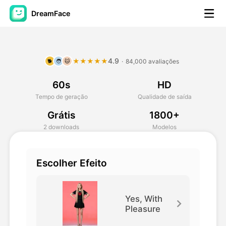
DreamFace
Ferramentas de IA
4.9
★★★★★
·
84,000 avaliações
🐕
🧑
🐱
Vídeo Avatar
▼
60s
HD
AI Video
▼
Tempo de geração
Qualidade de saída
Grátis
1800+
Foto
▼
2 downloads
Modelos
Outras Ferramentas
▼
Escolher Efeito
Ver todas as ferramentas
Yes, With
Pleasure
Modelos