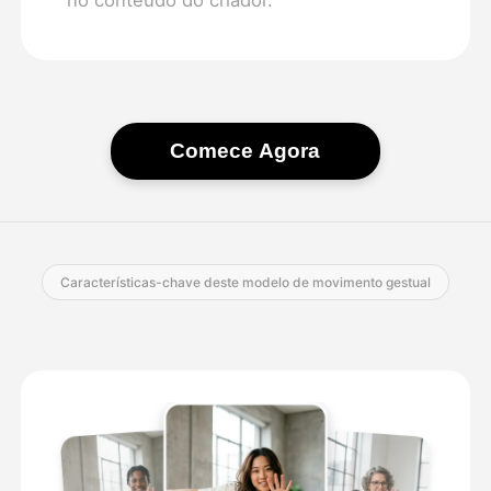
Comece Agora
Características-chave deste modelo de movimento gestual