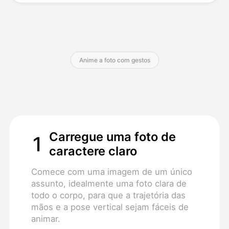
Preços
Anime a foto com gestos
API
Carregue uma foto de
1
caractere claro
Comece com uma imagem de um único
assunto, idealmente uma foto clara de
todo o corpo, para que a trajetória das
mãos e a pose vertical sejam fáceis de
animar.