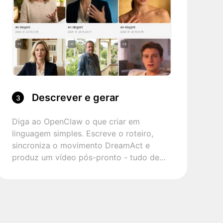
Descrever e gerar
3
Diga ao OpenClaw o que criar em
linguagem simples. Escreve o roteiro,
sincroniza o movimento DreamAct e
produz um vídeo pós-pronto - tudo de
uma vez.