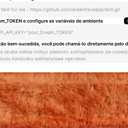
 Skill for me：https://github.com/dreamfaceapp/skill.git
m_TOKEN e configure as variáveis de ambiente
PI_API_KEY="your_Dream_TOKEN"
ção bem-sucedida, você pode chamá-lo diretamente pelo d
e ukuba ivelise ividiyo yeemoto zokhuphiswano ze-cyber
ezulu kwisixeko esikhanyiswe nge-neon.
20,000,000+
Global Users