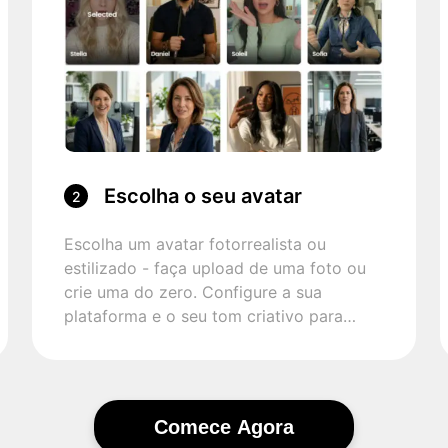
Escolha o seu avatar
2
Escolha um avatar fotorrealista ou
estilizado - faça upload de uma foto ou
crie uma do zero. Configure a sua
plataforma e o seu tom criativo para
guiar a saída.
Comece Agora