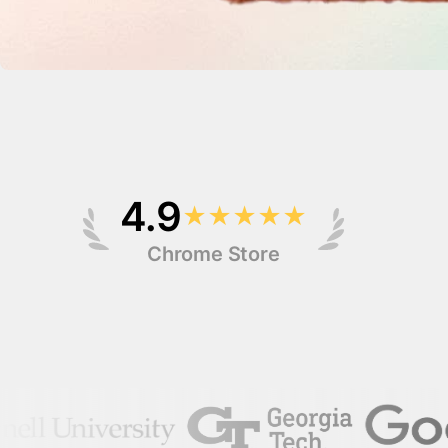
4.9
★
★
★
★
★
Chrome Store