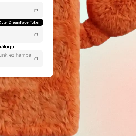
Obter DreamFace_Token
iálogo
punk ezihamba