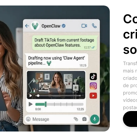
Co
cr
so
Trans
mais 
criad
de pro
promo
vídeo
posta