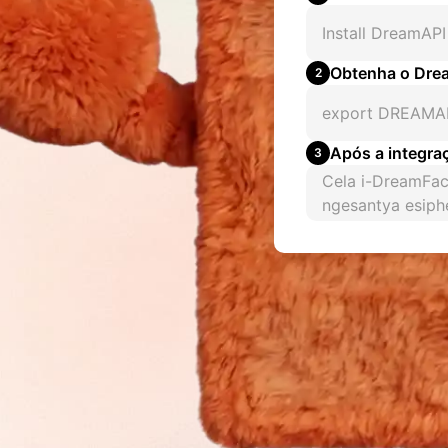
Install DreamAPI
Obtenha o Drea
2
export DREAMA
Após a integra
3
Cela i-DreamFac
ngesantya esiph