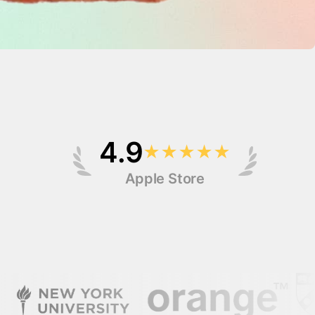
4.9
★
★
★
★
★
Apple Store