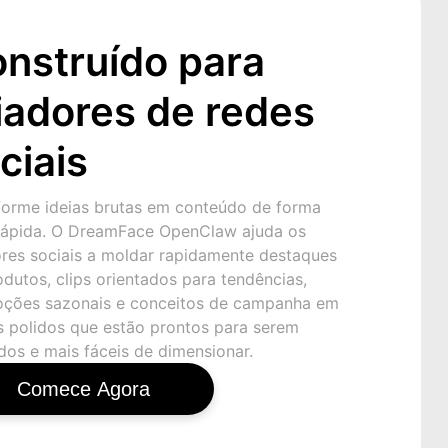
nstruído para
iadores de redes
ciais
forme ideias brutas em conteúdo de forma
rápida. O DreamFace OpenClaw ajuda os
ores sociais a moldar rapidamente destaques
dutos, clips orientados para tendências,
ções sazonais e conceitos de campanha em
s polidos que estão prontos para serem
dos e mais fáceis de dimensionar.
Comece Agora