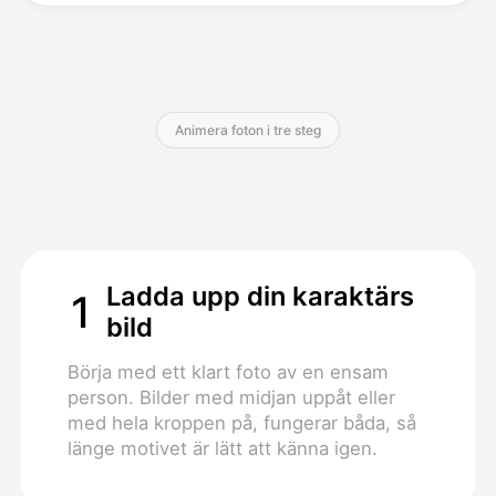
Priser
Animera foton i tre steg
API
Ladda upp din karaktärs
1
bild
Börja med ett klart foto av en ensam
person. Bilder med midjan uppåt eller
med hela kroppen på, fungerar båda, så
länge motivet är lätt att känna igen.