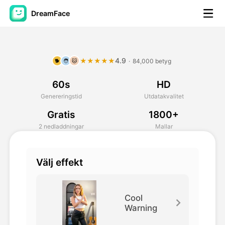
DreamFace
AI-verktyg
4.9
★★★★★
·
84,000 betyg
🐕
🧑
🐱
Avatar Video
▼
60s
HD
AI-video
▼
Genereringstid
Utdatakvalitet
Gratis
1800+
Foto:
▼
2 nedladdningar
Mallar
Andra verktyg
▼
Välj effekt
Visa alla verktyg
Cool
Warning
Mallar