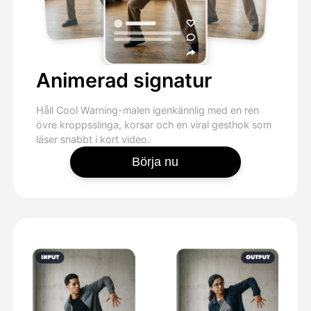
Animerad signatur
Håll Cool Warning-malen igenkännlig med en ren
övre kroppsslinga, korsar och en viral gesthok som
läser snabbt i kort video.
Börja nu