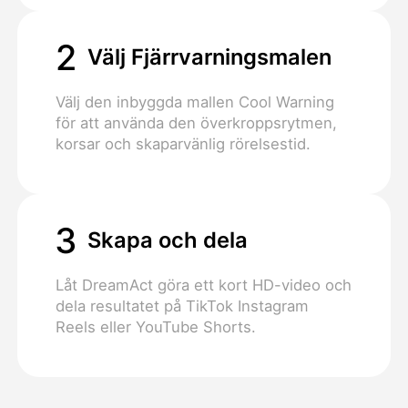
2
Välj Fjärrvarningsmalen
Välj den inbyggda mallen Cool Warning
för att använda den överkroppsrytmen,
korsar och skaparvänlig rörelsestid.
3
Skapa och dela
Låt DreamAct göra ett kort HD-video och
dela resultatet på TikTok Instagram
Reels eller YouTube Shorts.