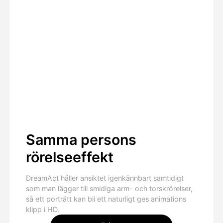
Samma persons
rörelseeffekt
DreamAct håller ansiktet igenkännbart samtidigt
som man lägger till smidiga arm- och torskrörelser,
så ett porträtt kan bli ett naturligt ges animations
klipp i HD.