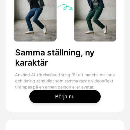
Samma ställning, ny
karaktär
Använd AI-rörelseöverföring för att matcha mallpos
och timing samtidigt som samma geste videoeffekt
tillämpas på en annan person eller avatar.
Börja nu