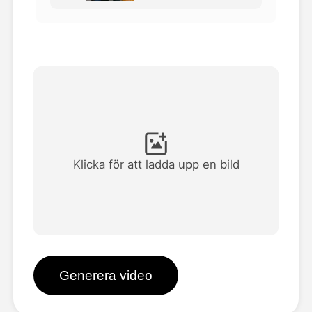
Avatar Video
▼
AI-video
▼
Foto:
▼
Andra verktyg
▼
Klicka för att ladda upp en bild
Visa alla mallar
Galleri
Generera video
Blogg