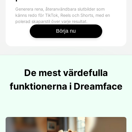
Generera rena, återanvändbara slutbilder som
känns redo för TikTok, Reels och Shorts, med en
polerad skaparstil över varje resultat.
Börja nu
De mest värdefulla
funktionerna i Dreamface