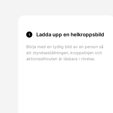
Ladda upp en helkroppsbild
1
Börja med en tydlig bild av en person så
att styrelseställningen, kroppslinjen och
aktionssilhouten är läsbara i rörelse.