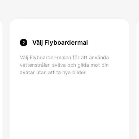
Välj Flyboardermal
2
Välj Flyboarder-malen för att använda
vattenstrålar, sväva och glida mot din
avatar utan att ta nya bilder.