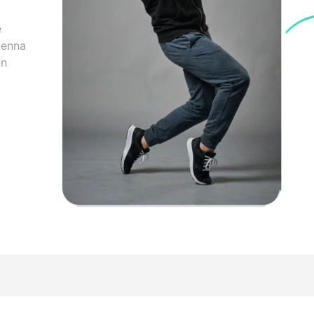
e
denna
ån