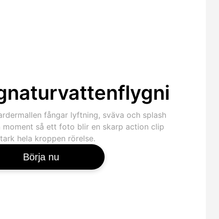
gnaturvattenflygningse
ardermallen fångar lyftning, sväva och splash
 moment så ett foto blir en skarp action clip
tark hela kroppen rörelse.
Börja nu