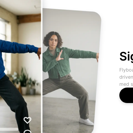
Si
Flybo
driven
med s