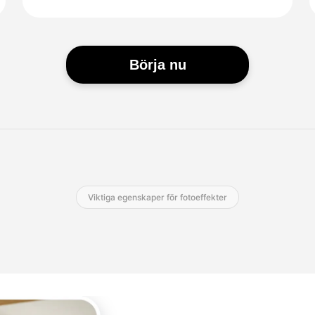
Börja nu
Viktiga egenskaper för fotoeffekter