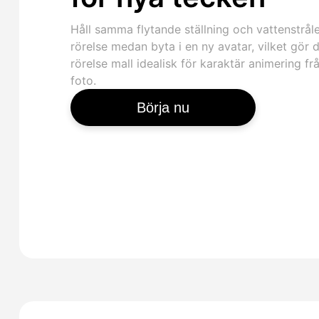
Håll samma flytande ställning och vattenstrål
rörelse medan byta i en ny avatar, vilket gör 
rörelse mall idealisk för karaktär animering fr
foto.
Börja nu