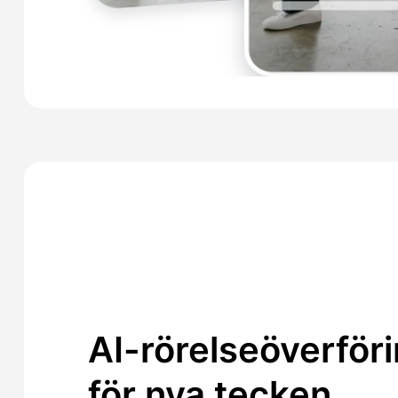
AI-rörelseöverför
för nya tecken