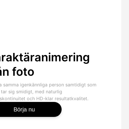
raktäranimering
ån foto
a samma igenkännliga person samtidigt som
 tar sig smidigt, med naturlig
kontinuitet och HD-klar resultatkvalitet.
Börja nu