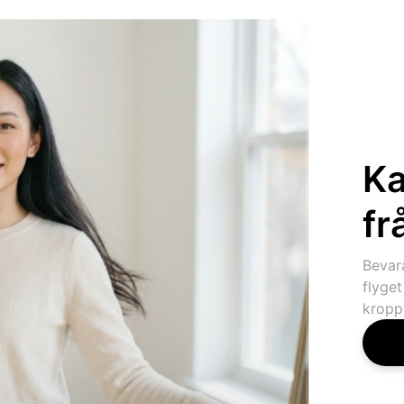
Ka
fr
Bevar
flyget
kropps