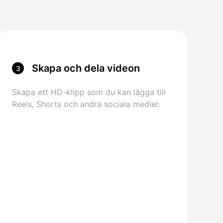
Skapa och dela videon
3
Skapa ett HD-klipp som du kan lägga till
Reels, Shorts och andra sociala medier.