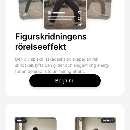
Figurskridningens
rörelseeffekt
Den olympiska isskådeskalen skapar en ren
skridskall, lyfta ben glider och elegant ring energi
för en polerad foto animering effekt.
Börja nu