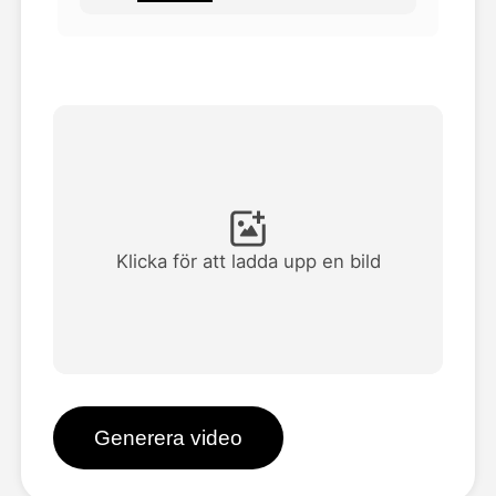
Avatar Video
▼
AI-video
▼
Foto:
▼
Andra verktyg
▼
Klicka för att ladda upp en bild
Visa alla mallar
Galleri
Generera video
Blogg