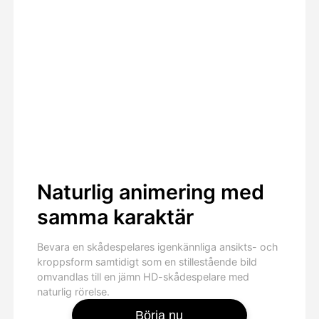
Naturlig animering med
samma karaktär
Bevara en skådespelares igenkännliga ansikts- och
kroppsform samtidigt som en stillestående bild
omvandlas till en jämn HD-skådespelare med
naturlig rörelse.
Börja nu