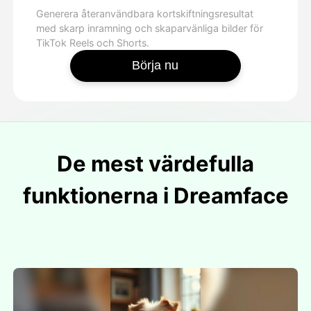
Generera återanvändbara kortskiftningsresultat
med skarp inramning och skaparvänliga bilder för
TikTok Reels och Shorts.
Börja nu
De mest värdefulla
funktionerna i Dreamface