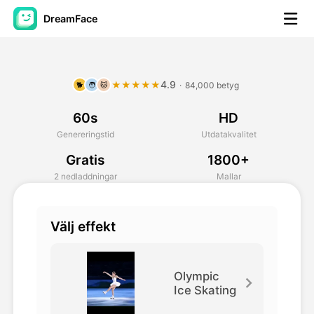
DreamFace
AI-verktyg
4.9
★★★★★
·
84,000 betyg
🐕
🧑
🐱
Avatar Video
▼
60s
HD
AI-video
▼
Genereringstid
Utdatakvalitet
Gratis
1800+
Foto:
▼
2 nedladdningar
Mallar
Andra verktyg
▼
Välj effekt
Visa alla verktyg
Olympic
Ice Skating
Mallar