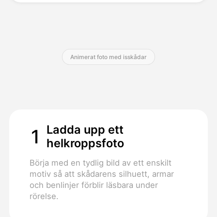
Priser
Animerat foto med isskådar
API
Ladda upp ett
1
helkroppsfoto
Börja med en tydlig bild av ett enskilt
motiv så att skådarens silhuett, armar
och benlinjer förblir läsbara under
rörelse.