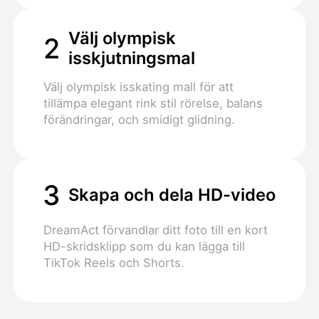
Välj olympisk
2
isskjutningsmal
Välj olympisk isskating mall för att
tillämpa elegant rink stil rörelse, balans
förändringar, och smidigt glidning.
3
Skapa och dela HD-video
DreamAct förvandlar ditt foto till en kort
HD-skridsklipp som du kan lägga till
TikTok Reels och Shorts.