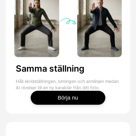
Samma ställning
Håll skridställningen, lutningen och armlinjen medan
AI rörelser till en ny karaktär från ditt foto.
Börja nu