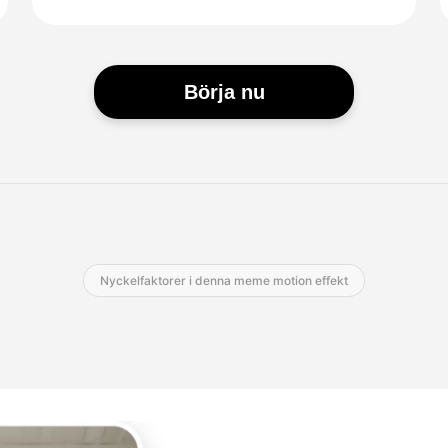
Börja nu
Nyckelfaktorer i denna meme motion effekt