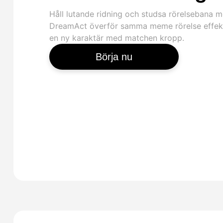
Håll lutande ridning och studsa rörelsebana 
DreamAct överför samma meme rörelse effekt 
en ny karaktär med matchen kropp.
Börja nu