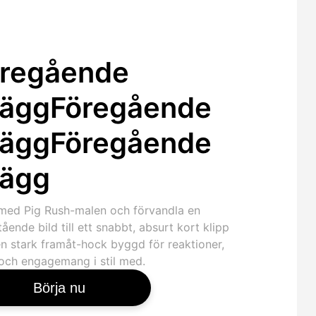
regående
läggFöregående
läggFöregående
lägg
med Pig Rush-malen och förvandla en
stående bild till ett snabbt, absurt kort klipp
n stark framåt-hock byggd för reaktioner,
 och engagemang i stil med.
Börja nu