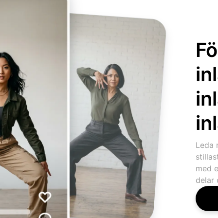
Fö
in
in
in
Leda 
stilla
med e
delar