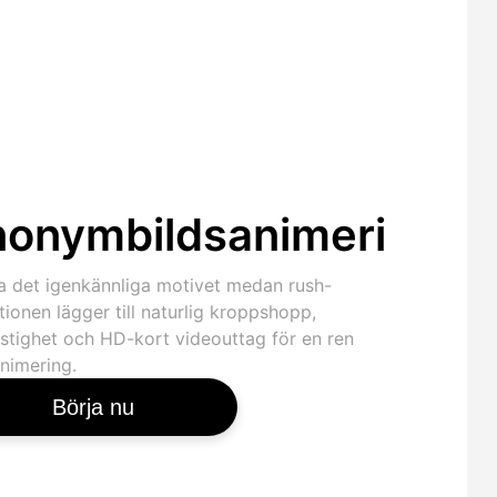
onymbildsanimering
a det igenkännliga motivet medan rush-
ionen lägger till naturlig kroppshopp,
stighet och HD-kort videouttag för en ren
nimering.
Börja nu