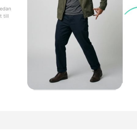
medan
till