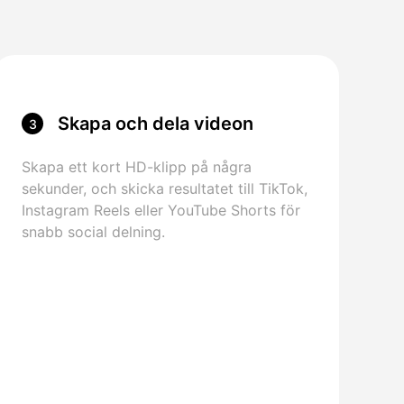
Skapa och dela videon
3
Skapa ett kort HD-klipp på några
sekunder, och skicka resultatet till TikTok,
Instagram Reels eller YouTube Shorts för
snabb social delning.