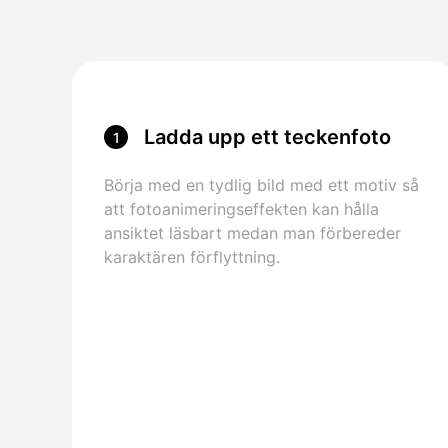
Ladda upp ett teckenfoto
1
Börja med en tydlig bild med ett motiv så
att fotoanimeringseffekten kan hålla
ansiktet läsbart medan man förbereder
karaktären förflyttning.