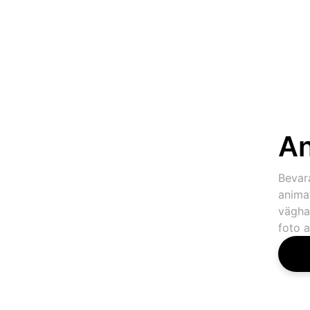
An
Bevar
animat
vägha
foto a