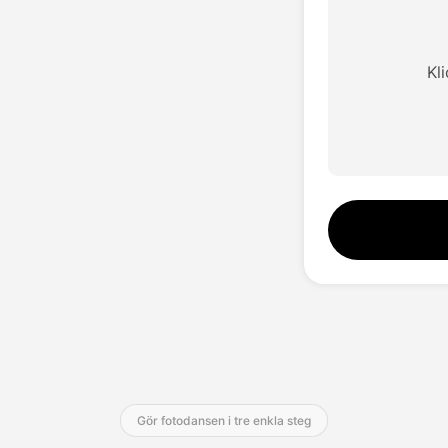
Kl
Gör fotodansen i tre enkla steg