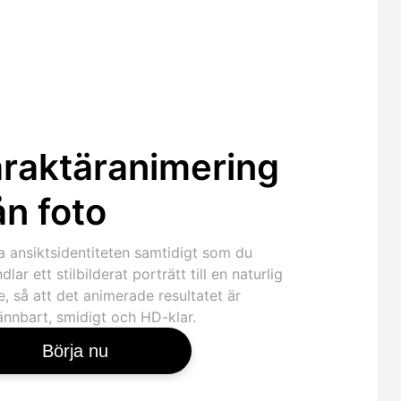
raktäranimering
ån foto
a ansiktsidentiteten samtidigt som du
dlar ett stilbilderat porträtt till en naturlig
e, så att det animerade resultatet är
ännbart, smidigt och HD-klar.
Börja nu