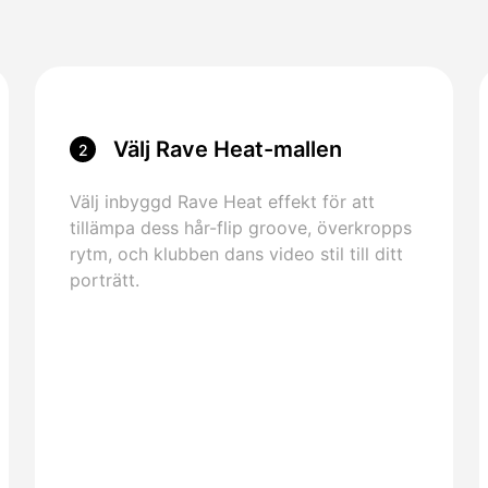
Välj Rave Heat-mallen
2
Välj inbyggd Rave Heat effekt för att
tillämpa dess hår-flip groove, överkropps
rytm, och klubben dans video stil till ditt
porträtt.