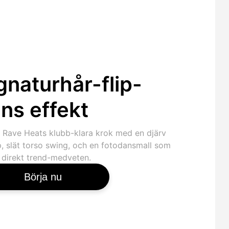
gnaturhår-flip-
ns effekt
 Rave Heats klubb-klara krok med en djärv
p, slät torso swing, och en fotodansmall som
 direkt trend-medveten.
Börja nu