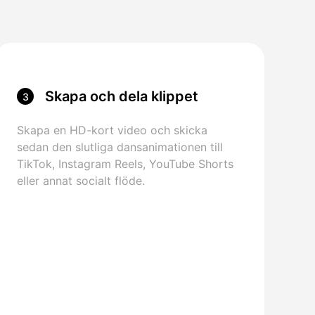
Skapa och dela klippet
3
Skapa en HD-kort video och skicka
sedan den slutliga dansanimationen till
TikTok, Instagram Reels, YouTube Shorts
eller annat socialt flöde.