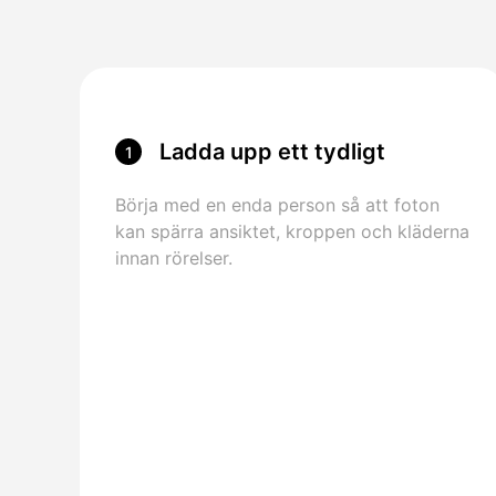
Ladda upp ett tydligt
1
teckensnitt
Börja med en enda person så att foton
kan spärra ansiktet, kroppen och kläderna
innan rörelser.