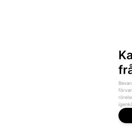
Ka
fr
Bevar
förvan
rörels
igenk