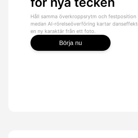
för nya tecken
Håll samma överkroppsrytm och festposition
medan AI-rörelseöverföring kartar danseffek
en ny karaktär från ett foto.
Börja nu