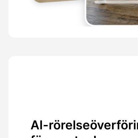
AI-rörelseöverför