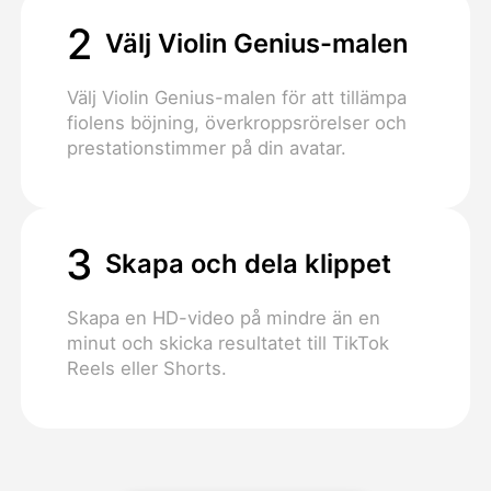
2
Välj Violin Genius-malen
Välj Violin Genius-malen för att tillämpa
fiolens böjning, överkroppsrörelser och
prestationstimmer på din avatar.
3
Skapa och dela klippet
Skapa en HD-video på mindre än en
minut och skicka resultatet till TikTok
Reels eller Shorts.