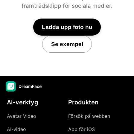
framträdsklipp för sociala medier.
Ladda upp foto nu
Se exempel
DreamFace
AI-verktyg
Produkten
Avatar Video
Försök på webben
AI-video
App för iOS