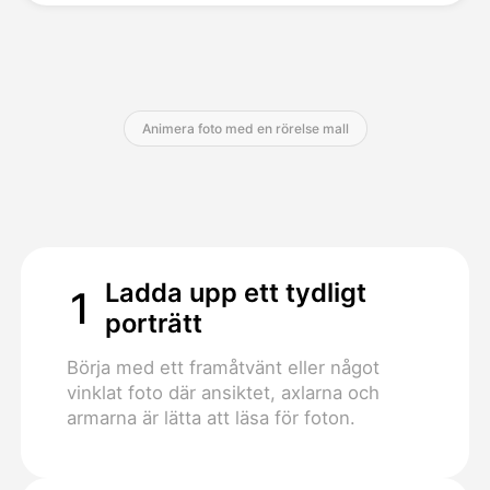
Priser
Animera foto med en rörelse mall
API
Ladda upp ett tydligt
1
porträtt
Börja med ett framåtvänt eller något
vinklat foto där ansiktet, axlarna och
armarna är lätta att läsa för foton.