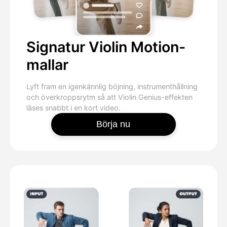
Signatur Violin Motion-
mallar
Lyft fram en igenkännlig böjning, instrumenthållning
och överkroppsrytm så att Violin Genius-effekten
läses snabbt i en kort video.
Börja nu