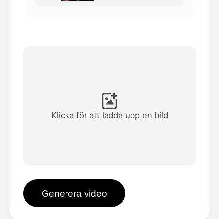
Avatar Video
▼
AI-video
▼
Foto:
▼
Andra verktyg
▼
Klicka för att ladda upp en bild
Visa alla mallar
Galleri
Generera video
Blogg