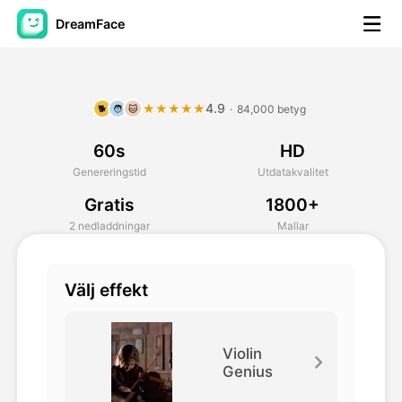
DreamFace
AI-verktyg
4.9
★★★★★
·
84,000 betyg
🐕
🧑
🐱
Avatar Video
▼
60s
HD
AI-video
▼
Genereringstid
Utdatakvalitet
Gratis
1800+
Foto:
▼
2 nedladdningar
Mallar
Andra verktyg
▼
Välj effekt
Visa alla verktyg
Violin
Genius
Mallar