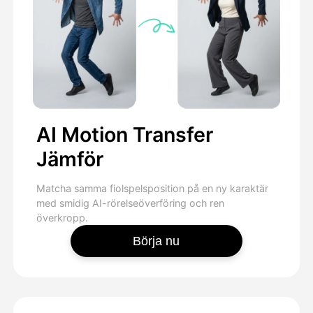
AI Motion Transfer
Jämför
Matcha samma fiolspelsposition på en ny karaktär
med smidig AI-rörelseöverföring och ren
överkropp.
Börja nu