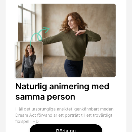
Naturlig animering med
samma person
Håll det ursprungliga ansiktet igenkännbart medan
Dream Act förvandlar ett porträtt till ett trovärdigt
fiolspel i HD.
Börja nu