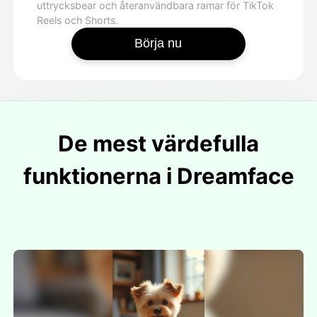
uttrycksbear och återanvändbara ramar för TikTok
Reels och Shorts.
Börja nu
De mest värdefulla
funktionerna i Dreamface