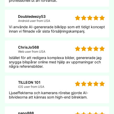
professionell ut än förväntat.
Doubledeezy53
Android user from USA
Vi använde AI-genererade bilklipp som ett tidigt koncept
innan vi filmade vår sista försäljningskampanj.
ChrisJo568
Web user from USA
Istället för att redigera komplexa bilder, genererade jag
snygga bilspårar online med hjälp av uppmaningar och
några referensbilder.
TILLEON 101
iOS user from USA
Ljuseffekterna och kamerans rörelse gjorde AI-
bilvideorna att kännas som high-end bilreklam.
pano888