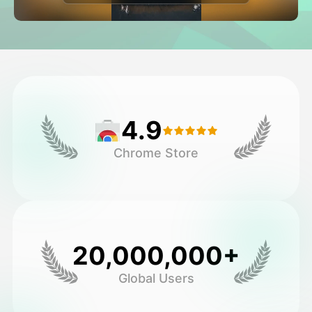
Avatar Video
▼
AI-video
▼
Foto:
▼
4.9
Andra verktyg
▼
Chrome Store
Visa alla mallar
Galleri
20,000,000+
Global Users
Blogg