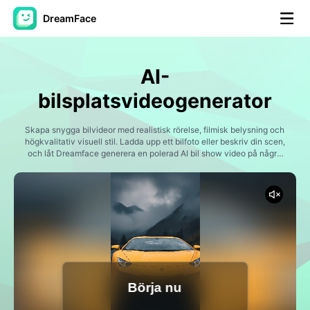
DreamFace
AI-verktyg
AI-
Avatar Video
▼
bilsplatsvideogenerator
AI-video
Skapa snygga bilvideor med realistisk rörelse, filmisk belysning och
▼
högkvalitativ visuell stil. Ladda upp ett bilfoto eller beskriv din scen,
och låt Dreamface generera en polerad AI bil show video på några
minuter.
Foto:
▼
Andra verktyg
▼
Visa alla verktyg
Börja nu
Mallar