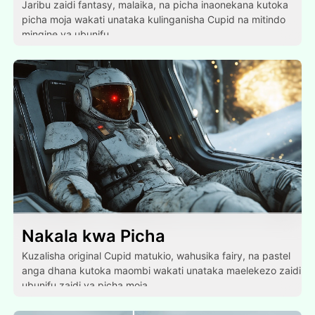
Jaribu zaidi fantasy, malaika, na picha inaonekana kutoka
picha moja wakati unataka kulinganisha Cupid na mitindo
mingine ya ubunifu.
Nakala kwa Picha
Kuzalisha original Cupid matukio, wahusika fairy, na pastel
anga dhana kutoka maombi wakati unataka maelekezo zaidi
ubunifu zaidi ya picha moja.