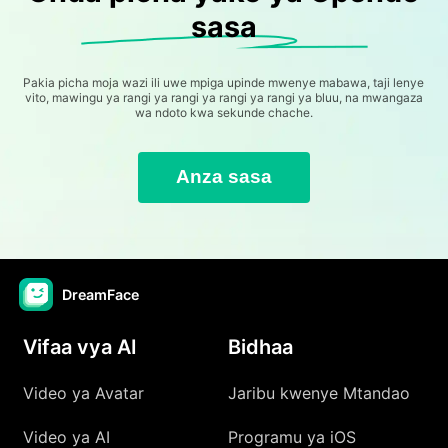
sasa
Pakia picha moja wazi ili uwe mpiga upinde mwenye mabawa, taji lenye
vito, mawingu ya rangi ya rangi ya rangi ya rangi ya bluu, na mwangaza
wa ndoto kwa sekunde chache.
Anza sasa
DreamFace
Vifaa vya AI
Bidhaa
Video ya Avatar
Jaribu kwenye Mtandao
Video ya AI
Programu ya iOS