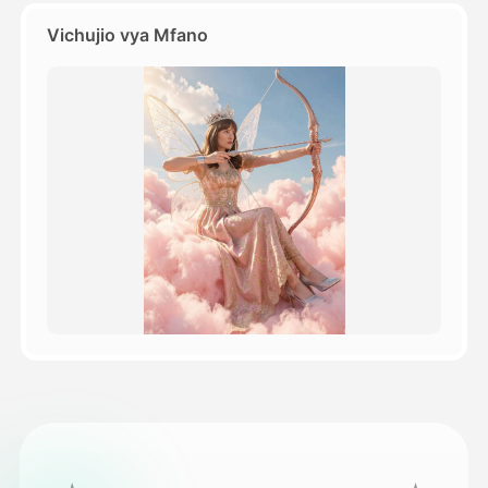
Vichujio vya Mfano
Bei
API