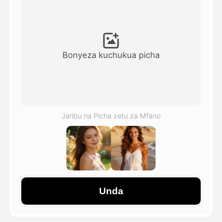
Video ya Avatar
▼
Video ya AI
▼
Bonyeza kuchukua picha
Picha
▼
Vifaa Vingine
▼
Jaribu na Picha zetu za Mfano
Angalia mifano yote
Galerii
Unda
Blogi