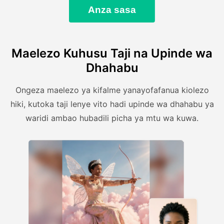
Anza sasa
Maelezo Kuhusu Taji na Upinde wa
Dhahabu
Ongeza maelezo ya kifalme yanayofafanua kiolezo
hiki, kutoka taji lenye vito hadi upinde wa dhahabu ya
waridi ambao hubadili picha ya mtu wa kuwa.