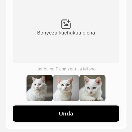
Video ya Avatar
▼
Video ya AI
▼
Bonyeza kuchukua picha
Picha
▼
Vifaa Vingine
▼
Jaribu na Picha zetu za Mfano
Angalia mifano yote
Galerii
Unda
Blogi