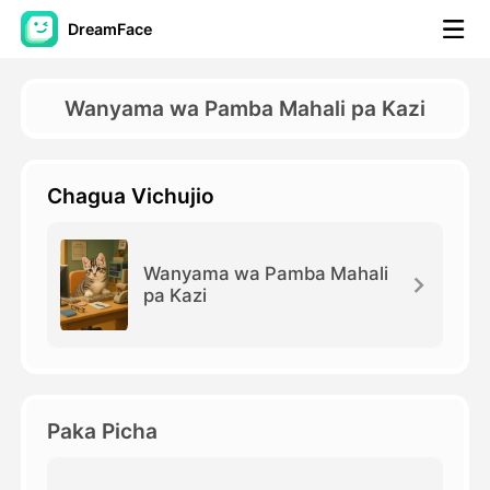
DreamFace
Zana za AI
Wanyama wa Pamba Mahali pa Kazi
Video ya Avatar
▼
Chagua Vichujio
Video ya AI
▼
Picha
▼
Wanyama wa Pamba Mahali
pa Kazi
Vifaa Vingine
▼
Angalia zana zote
Paka Picha
Mifano