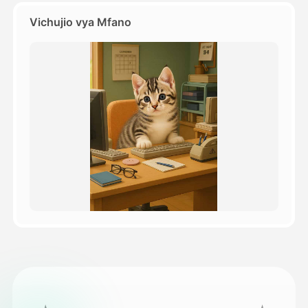
Vichujio vya Mfano
Bei
API