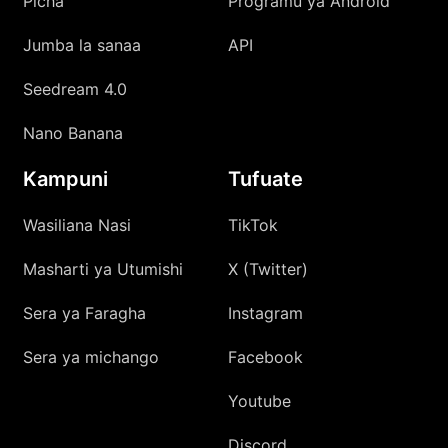
Picha
Programu ya Android
Jumba la sanaa
API
Seedream 4.0
Nano Banana
Kampuni
Tufuate
Wasiliana Nasi
TikTok
Masharti ya Utumishi
X (Twitter)
Sera ya Faragha
Instagram
Sera ya michango
Facebook
Youtube
Discord