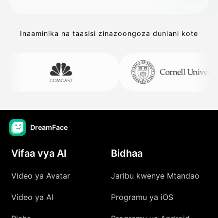
Inaaminika na taasisi zinazoongoza duniani kote
DreamFace
Vifaa vya AI
Bidhaa
Video ya Avatar
Jaribu kwenye Mtandao
Video ya AI
Programu ya iOS