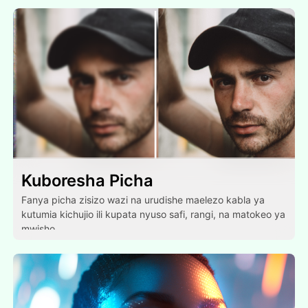
Kuboresha Picha
Fanya picha zisizo wazi na urudishe maelezo kabla ya
kutumia kichujio ili kupata nyuso safi, rangi, na matokeo ya
mwisho.