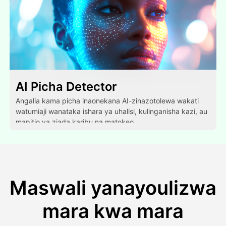
AI Picha Detector
Angalia kama picha inaonekana AI-zinazotolewa wakati
watumiaji wanataka ishara ya uhalisi, kulinganisha kazi, au
mapitio ya ziada karibu na matokeo.
Maswali yanayoulizwa
mara kwa mara