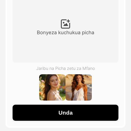
Video ya Avatar
▼
Video ya AI
▼
Bonyeza kuchukua picha
Picha
▼
Vifaa Vingine
▼
Jaribu na Picha zetu za Mfano
Angalia mifano yote
Galerii
Unda
Blogi