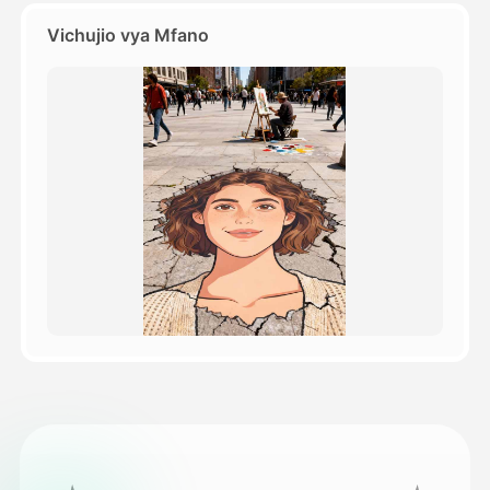
Vichujio vya Mfano
Bei
API