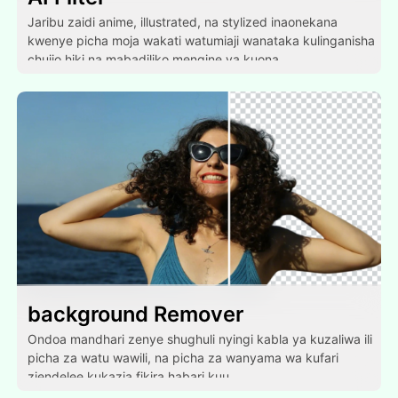
Jaribu zaidi anime, illustrated, na stylized inaonekana
kwenye picha moja wakati watumiaji wanataka kulinganisha
chujio hiki na mabadiliko mengine ya kuona.
background Remover
Ondoa mandhari zenye shughuli nyingi kabla ya kuzaliwa ili
picha za watu wawili, na picha za wanyama wa kufari
ziendelee kukazia fikira habari kuu.