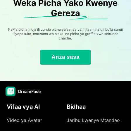
Weka Picha Yako Kwenye
Gereza
Pakia picha moja ili uunda picha ya sanaa ya mitaani na umbo la saruji
iliyopasuka, mtazamo wa plaza, na picha ya graffiti kwa sekunde
chache.
Anza sasa
DreamFace
Vifaa vya AI
Bidhaa
Video ya Avatar
Jaribu kwenye Mtandao