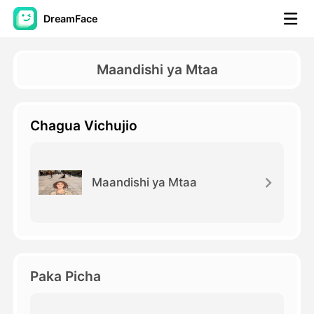
DreamFace
Zana za AI
Maandishi ya Mtaa
Video ya Avatar
▼
Chagua Vichujio
Video ya AI
▼
Picha
▼
Maandishi ya Mtaa
Vifaa Vingine
▼
Angalia zana zote
Paka Picha
Mifano