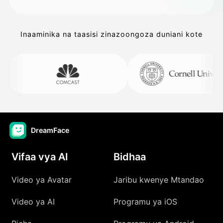
Inaaminika na taasisi zinazoongoza duniani kote
DreamFace
Vifaa vya AI
Bidhaa
Video ya Avatar
Jaribu kwenye Mtandao
Video ya AI
Programu ya iOS