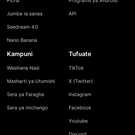
Picha
Programu ya Android
Jumba la sanaa
API
Seedream 4.0
Nano Banana
Kampuni
Tufuate
Wasiliana Nasi
TikTok
Masharti ya Utumishi
X (Twitter)
Sera ya Faragha
Instagram
Sera ya michango
Facebook
Youtube
Discord