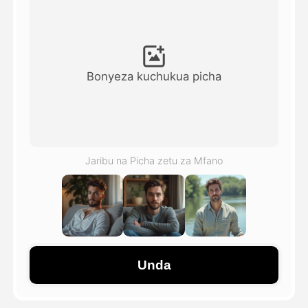
Video ya Avatar
▼
Video ya AI
▼
Bonyeza kuchukua picha
Picha
▼
Vifaa Vingine
▼
Jaribu na Picha zetu za Mfano
Angalia mifano yote
Galerii
Unda
Blogi