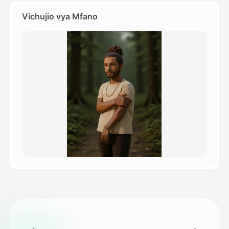
Vichujio vya Mfano
Bei
API