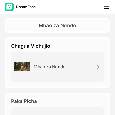
DreamFace
Zana za AI
Mbao za Nondo
Video ya Avatar
▼
Chagua Vichujio
Video ya AI
▼
Picha
▼
Mbao za Nondo
Vifaa Vingine
▼
Angalia zana zote
Paka Picha
Mifano