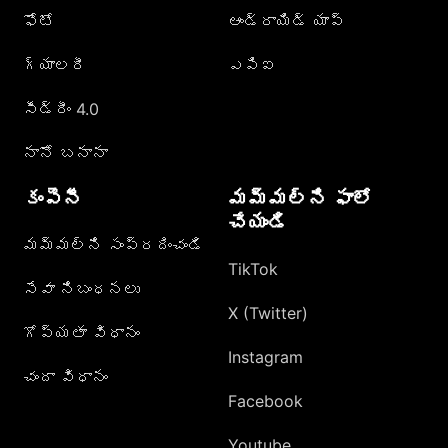
ఫోటో
ఆండ్రాయిడ్ యాప్
గ్యాలరీ
ఎపిఐ
సీడ్రీం 4.0
నానో బనానా
కంపెనీ
మమ్మల్ని ఫాలో
చేయండి
మమ్మల్ని సంప్రదించండి
TikTok
సేవా నిబంధనలు
X (Twitter)
గోప్యతా విధానం
Instagram
చందా విధానం
Facebook
Youtube