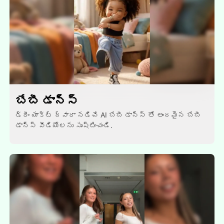
బేబీ డాన్స్
డ్రీం యాక్ట్ ద్వారా నడిచే AI బేబీ డాన్స్ తో అందమైన బేబీ
డాన్స్ వీడియోలను సృష్టించండి.