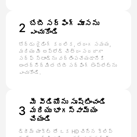
బేబీ సర్ఫింగ్ మూసను
2
ఎంచుకోండి
బోర్డు రైడింగ్ కదలిక, తరంగ సమయ,
మరియు మీ అప్లోడ్ చిత్రం సరదాగా
సర్ఫ్ స్టాండ్ను వర్తింపచేయడానికి
అంతర్నిర్మిత బేబీ సర్ఫింగ్ టెంప్లేట్ను
ఎంచుకోండి.
మీ వీడియోను సృష్టించండి
3
మరియు భాగస్వామ్యం
చేయండి
డ్రీమ్ యాక్ట్ తో ఒక HD చిన్న క్లిప్