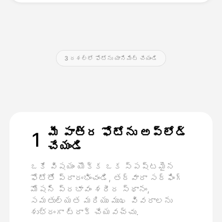
వెల్లులు
3 దశల్లో ఫోటోను యానిమేట్ చేయండి
API
మీ పాత్ర ఫోటోను అప్లోడ్
1
చేయండి
ఒకే విషయం యొక్క ఒక స్పష్టమైన
ఫోటోతో ప్రారంభించండి, తద్వారా సర్ఫింగ్
మోషన్ ప్రభావం శరీర స్థానం,
సమతుల్యత మరియు ముఖ వివరాలను
శుభ్రంగా ట్రాక్ చేయవచ్చు.