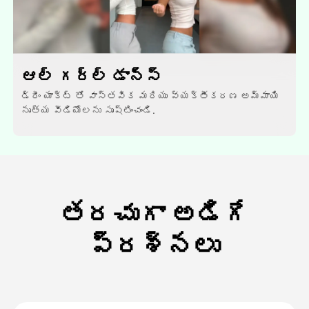
ఆల్ గర్ల్ డాన్స్
డ్రీం యాక్ట్ తో వాస్తవిక మరియు వ్యక్తీకరణ అమ్మాయి
నృత్య వీడియోలను సృష్టించండి.
తరచుగా అడిగే
ప్రశ్నలు