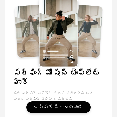
సర్ఫింగ్ మోషన్ టెంప్లేట్
హుక్
బేబీ సర్ఫింగ్ ఎఫెక్ట్ తో ఒకే చిత్రాన్ని ఒక
సరదా సర్ఫింగ్ క్లిప్ గా మార్చండి.
ఇప్పుడే ప్రారంభించండి