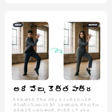
అదే పోజు, కొత్త పాత్ర
డ్రీమ్ యాక్ట్ కొత్త పాత్రకు కదలికను బదిలీ
చేస్తున్నప్పుడు సర్ఫింగ్ సమతుల్యత, బోర్డు కోణం
మరియు రైడ్ లయను ఉంచండి, కాబట్టి ఒకే చర్య