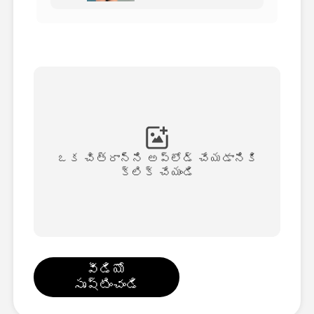
అవతార్ వీడియో
▼
వీడియో
▼
ఫోటో
▼
ఇతర సాధనాలు
▼
ఒక చిత్రాన్ని అప్‌లోడ్ చేయడానికి
క్లిక్ చేయండి
అన్ని టెంప్లేట్‌లను చూడండి
గ్యాలరీ
వీడియో
సృష్టించండి
బ్లాగ్