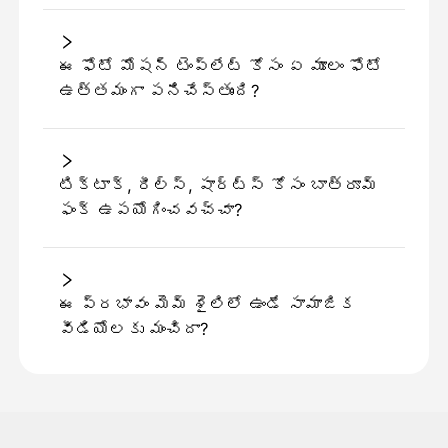
ఈ ఫోటో మోషన్ టెంప్లేట్ కోసం ఏ మూలం ఫోటో
ఉత్తమంగా పనిచేస్తుంది?
టిక్టాక్, రీల్స్, షార్ట్స్ కోసం బాత్రూమ్
ఫంక్ ఉపయోగించవచ్చా?
ఈ ప్రభావం మెమ్ శైలిలో ఉండే సామాజిక
వీడియోలకు మంచిదా?