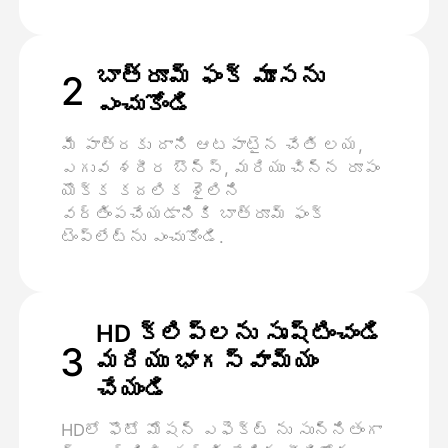
బాత్రూమ్ ఫంక్ మూసను
2
ఎంచుకోండి
మీ పాత్రకు దాని ఆటపాటైన చేతి లయ,
ఎగువ శరీర బౌన్స్, మరియు చిన్న రూపం
యొక్క కదలిక శైలిని
వర్తింపచేయడానికి బాత్రూమ్ ఫంక్
టెంప్లేట్ను ఎంచుకోండి.
HD క్లిప్లను సృష్టించండి
3
మరియు భాగస్వామ్యం
చేయండి
HDలో ఫొటో మోషన్ ఎఫెక్ట్ ను సున్నితంగా