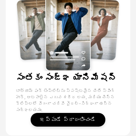
సంతకం సంజ్ఞ యానిమేషన్
బాత్రూమ్ ఫంక్ టెంప్లేట్ను స్పష్టమైన చేతి స్వింగ్
హుక్, ఆటపాటైన ఎగువ శరీర లయ, మరియు చిన్న
క్లిప్లలో వేగంగా చదివే వైరల్-సిద్ధంగా ఉన్న
సంజ్ఞలయము.
ఇప్పుడే ప్రారంభించండి