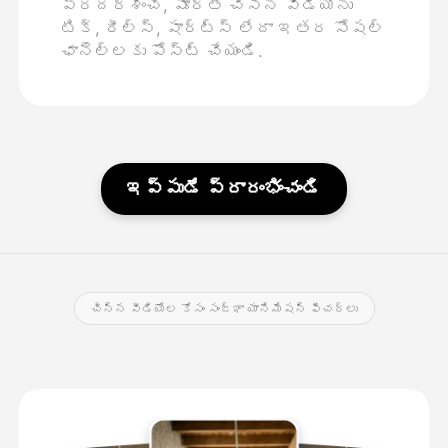
ప్రదర్శించి, పూర్తి చేసిన వీడియోను
టిక్, రీల్స్, షార్ట్స్ లేదా ఇతర సోషల్
ఛానెల్లకు పోస్ట్ చేయండి.
ఇప్పుడే ప్రారంభించండి
చిన్న వీడియోల కోసం సంజ్ఞా యానిమేషన్ ఫీచర్లు