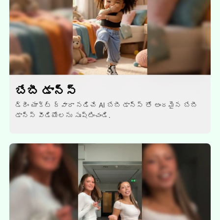
బేబీ డాన్స్
డ్రీం యాక్ట్ ద్వారా నడిచే AI బేబీ డాన్స్ తో అందమైన బేబీ
డాన్స్ వీడియోలను సృష్టించండి.