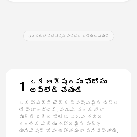
వెల్లులు
3 దశల్లో ఫోటోమోషన్ వీడియోలను తయారు చేయండి
API
ఒక అక్షరపు ఫోటోను
1
అప్లోడ్ చేయండి
ఒక వ్యక్తి యొక్క స్పష్టమైన చిత్రం
తో ప్రారంభించండి. నడుము వరకు లేదా
పూర్తి శరీర ఫోటోలు ఎగువ శరీర
కదలిక మరియు శుభ్రమైన సంజ్ఞ
యానిమేషన్ కోసం ఉత్తమంగా పనిచేస్తాయి.