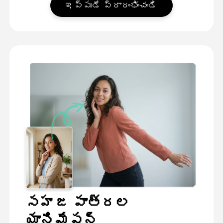
ఇప్పుడే ప్రారంభించండి
సహజ పాత్రల
యానిమేషన్