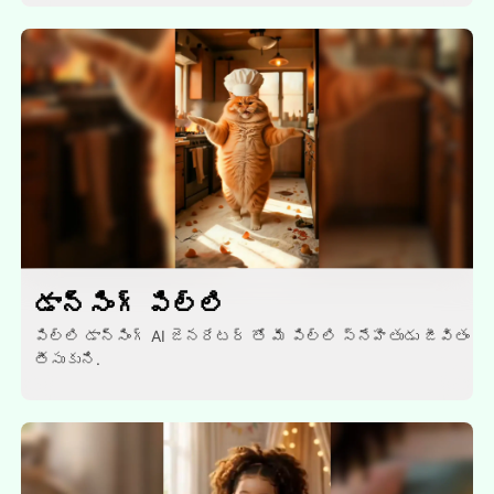
డాన్సింగ్ పిల్లి
పిల్లి డాన్సింగ్ AI జెనరేటర్ తో మీ పిల్లి స్నేహితుడు జీవితం
తీసుకుని.