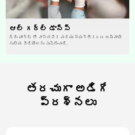
ఆల్ గర్ల్ డాన్స్
డ్రీం యాక్ట్ తో వాస్తవిక మరియు వ్యక్తీకరణ అమ్మాయి
నృత్య వీడియోలను సృష్టించండి.
తరచుగా అడిగే
ప్రశ్నలు