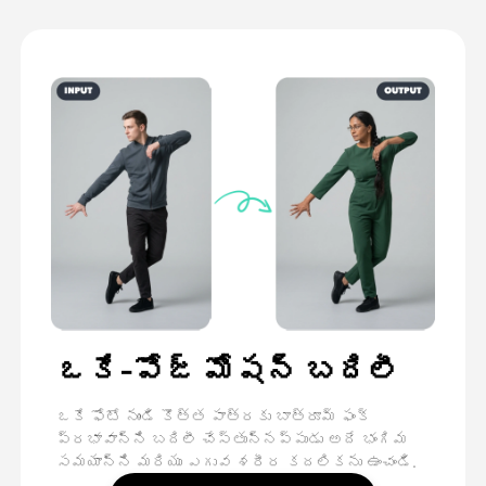
ఒకే-పోజ్ మోషన్ బదిలీ
ఒకే ఫోటో నుండి కొత్త పాత్రకు బాత్రూమ్ ఫంక్
ప్రభావాన్ని బదిలీ చేస్తున్నప్పుడు అదే భంగిమ
సమయాన్ని మరియు ఎగువ శరీర కదలికను ఉంచండి.