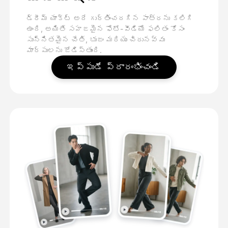
డ్రీమ్ యాక్ట్ అదే గుర్తించదగిన పాత్రను కలిగి
ఉంది, అయితే సహజమైన ఫోటో-వీడియో ఫలితం కోసం
సున్నితమైన చేతి, భుజం మరియు చిరునవ్వు
మార్పులను జోడిస్తుంది.
ఇప్పుడే ప్రారంభించండి