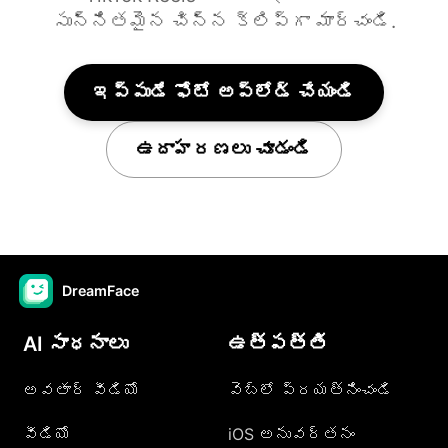
సున్నితమైన చిన్న క్లిప్గా మార్చండి.
ఇప్పుడే ఫోటో అప్‌లోడ్ చేయండి
ఉదాహరణలు చూడండి
DreamFace
AI సాధనాలు
ఉత్పత్తి
అవతార్ వీడియో
వెబ్లో ప్రయత్నించండి
వీడియో
iOS అనువర్తనం