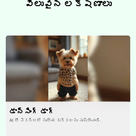
విలువైన లక్షణాలు
డాన్సింగ్ డాగ్
AI తో సెకన్లలో నృత్య కుక్కలను సృష్టించండి.