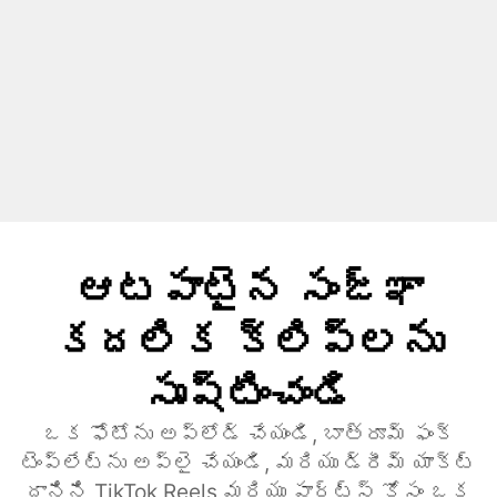
ఆటపాటైన సంజ్ఞా
కదలిక క్లిప్లను
సృష్టించండి
ఒక ఫోటోను అప్లోడ్ చేయండి, బాత్రూమ్ ఫంక్
టెంప్లేట్ను అప్లై చేయండి, మరియు డ్రీమ్ యాక్ట్
దానిని TikTok Reels మరియు షార్ట్స్ కోసం ఒక