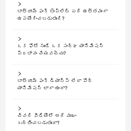
బాత్రూమ్ ఫంక్ టెంప్లేట్ ఏది ఉత్తమంగా
ఉపయోగించబడుతుంది?
ఒక ఫోటో నుండి ఒక సంజ్ఞ యానిమేషన్
ప్రభావం చేయవచ్చు?
బాత్రూమ్ ఫంక్ డ్యాన్స్ లేదా పోజ్
యానిమేషన్ లాగా ఉందా?
చివరి వీడియోలో అదే ముఖం
గుర్తించబడుతుందా?