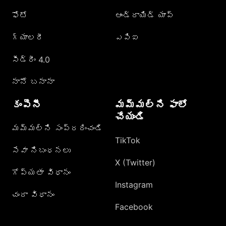
ఫోటో
ఆండ్రాయిడ్ యాప్
గ్యాలరీ
ఎపిఐ
సీడ్రీం 4.0
నానో బనానా
కంపెనీ
మమ్మల్ని ఫాలో
చేయండి
మమ్మల్ని సంప్రదించండి
TikTok
సేవా నిబంధనలు
X (Twitter)
గోప్యతా విధానం
Instagram
చందా విధానం
Facebook