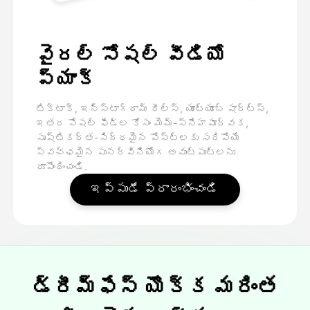
వైరల్ సోషల్ వీడియో
ప్యాక్
టిక్టాక్, ఇన్స్టాగ్రామ్ రీల్స్, యూట్యూబ్ షార్ట్స్,
ఇతర సోషల్ ఫీడ్ల కోసం మెమ్-స్నేహపూర్వక,
సృష్టికర్త-సిద్ధమైన పోస్ట్లకు సరిపోయే
స్వచ్ఛమైన పునర్వినియోగ అవుట్పుట్లను
రూపొందించండి.
ఇప్పుడే ప్రారంభించండి
డ్రీమ్ఫేస్ యొక్క మరింత