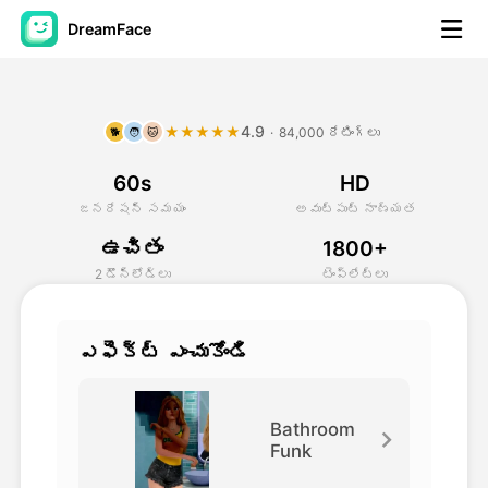
DreamFace
కృత్రిమ మేధస్సు సాధనాలు
4.9
★★★★★
·
84,000 రేటింగ్‌లు
🐕
🧑
🐱
అవతార్ వీడియో
▼
60s
HD
వీడియో
▼
జనరేషన్ సమయం
అవుట్‌పుట్ నాణ్యత
ఉచితం
1800+
ఫోటో
▼
2 డౌన్‌లోడ్‌లు
టెంప్లేట్‌లు
ఇతర సాధనాలు
▼
ఎఫెక్ట్ ఎంచుకోండి
అన్ని సాధనాలను చూడండి
Bathroom
Funk
టెంప్లేట్‌లు