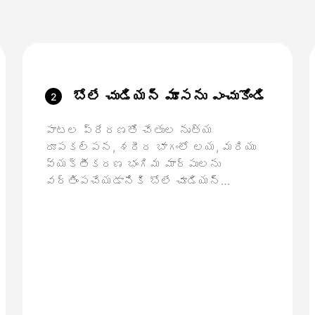
బోలే చుడియన్ మూసను ఎంచుకోండి
2
పాటల ప్రేరణతో చేతుల నృత్య
రూపకల్పన, శరీర భాగంలో లయ, మరియు
వ్యక్తీకరణ భంగిమ మార్పులను
వర్తింపచేయడానికి బోలే చూడియన్
టెంప్లేట్ను ఎంచుకోండి.