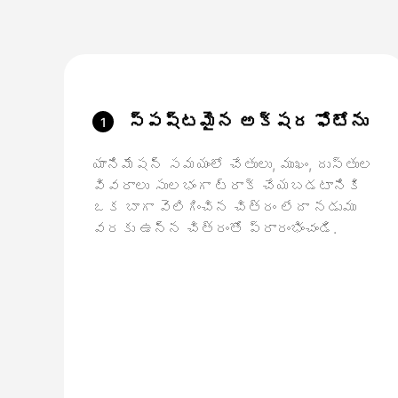
స్పష్టమైన అక్షర ఫోటోను
1
అప్లోడ్ చేయండి
యానిమేషన్ సమయంలో చేతులు, ముఖం, దుస్తుల
వివరాలు సులభంగా ట్రాక్ చేయబడటానికి
ఒక బాగా వెలిగించిన చిత్రం లేదా నడుము
వరకు ఉన్న చిత్రంతో ప్రారంభించండి.