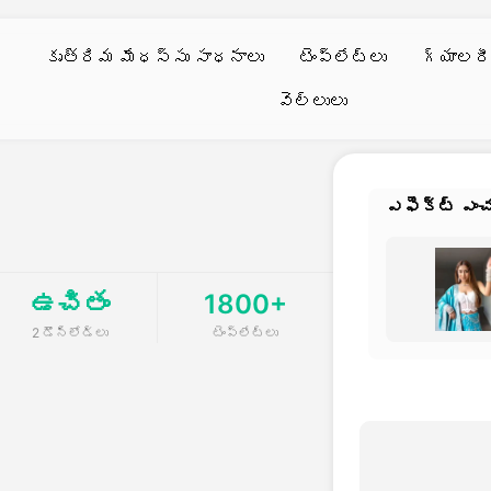
కృత్రిమ మేధస్సు సాధనాలు
టెంప్లేట్‌లు
గ్యాలర
వెల్లులు
వీడియో
వీడియో
ఫోటో
ఫోటో
ఎఫెక్ట్ ఎంచు
AI వీడియో జనరేటర్
శరీర కంపనం
చిత్రానికి వచనం
చిత్రానికి
ot
Hot
Hot
Hot
చిత్రం నుండి వీడియో
ఆల్ కిస్
AI ఫిల్టర్
నేపథ్యాన్న
ew
Hot
New
ఉచితం
1800+
టర్
వీడియోకు టెక్స్ట్
అల్ హగ్
నేపథ్యాన్ని తొలగించు
గిబ్లీ అల్
Hot
New
2 డౌన్‌లోడ్‌లు
టెంప్లేట్‌లు
ర్ జెనరేటర్
వీడియో మెరుగుదల
AI కండరాల జనరేటర్
ఫోటో ఎన్హెండర్
యాక్షన్ ఫ
w
New
చిత్ర వాటర్‌మార్క్ తొలగింపు
నవ్వు
AI చిత్ర గుర్తింపు
లాబు బొమ్మ
New
New