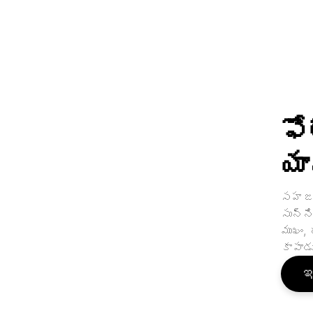
ఫో
యా
సహజమై
సున్న
ముఖం,
కాపాడు
ఇ