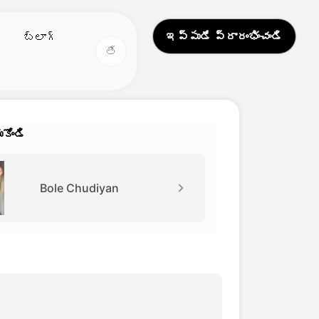
ఇప్పుడే ప్రారంభించండి
ీ
బ్లాగ్
తే
ఇతర సాధనాలు
కోండి
 వచనం
వాయిస్ స్టూడియో
Hot
Hot
ి తొలగించు
ముఖం మార్పిడి
New
Bole Chudiyan
 జెనరేటర్
వీడియో అనువాదం
New
ిగర్ జెనరేటర్
AI శబ్దం
New
లు
జీవితకాల వీడియో