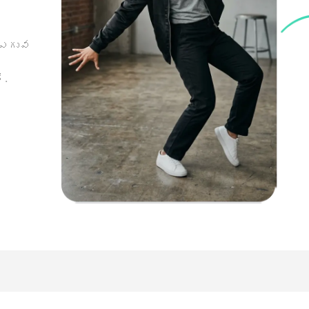
 ఎగువ
ి.