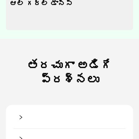
ఆల్ గర్ల్ డాన్స్
తరచుగా అడిగే
ప్రశ్నలు