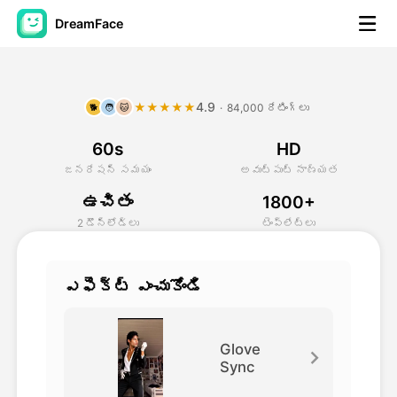
DreamFace
కృత్రిమ మేధస్సు సాధనాలు
4.9
★★★★★
·
84,000 రేటింగ్‌లు
🐕
🧑
🐱
అవతార్ వీడియో
▼
60s
HD
వీడియో
▼
జనరేషన్ సమయం
అవుట్‌పుట్ నాణ్యత
ఉచితం
1800+
ఫోటో
▼
2 డౌన్‌లోడ్‌లు
టెంప్లేట్‌లు
ఇతర సాధనాలు
▼
ఎఫెక్ట్ ఎంచుకోండి
అన్ని సాధనాలను చూడండి
Glove
Sync
టెంప్లేట్‌లు