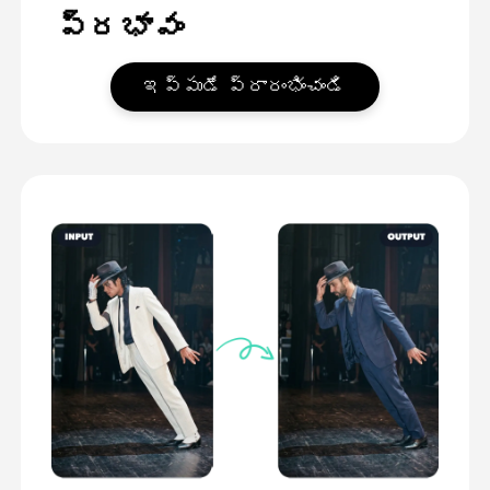
ప్రభావం
ఇప్పుడే ప్రారంభించండి