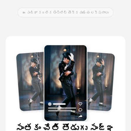
ఈ సంజ్ఞా కదలిక టెంప్లేట్ యొక్క ముఖ్య లక్షణాలు
సంతకం చేతి తొడుగు సంజ్ఞ