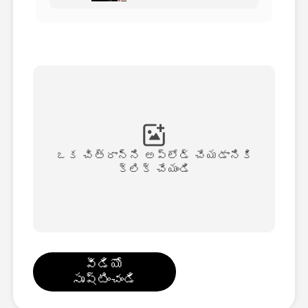
అవతార్ వీడియో
▼
వీడియో
▼
ఫోటో
▼
ఇతర సాధనాలు
▼
ఒక చిత్రాన్ని అప్‌లోడ్ చేయడానికి
క్లిక్ చేయండి
అన్ని టెంప్లేట్‌లను చూడండి
గ్యాలరీ
వీడియో
సృష్టించండి
బ్లాగ్