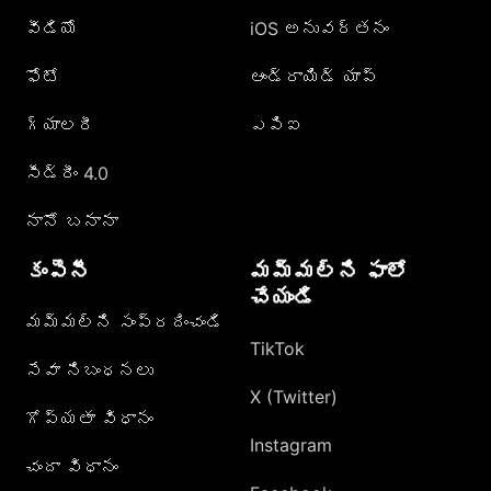
వీడియో
iOS అనువర్తనం
ఫోటో
ఆండ్రాయిడ్ యాప్
గ్యాలరీ
ఎపిఐ
సీడ్రీం 4.0
నానో బనానా
కంపెనీ
మమ్మల్ని ఫాలో
చేయండి
మమ్మల్ని సంప్రదించండి
TikTok
సేవా నిబంధనలు
X (Twitter)
గోప్యతా విధానం
Instagram
చందా విధానం