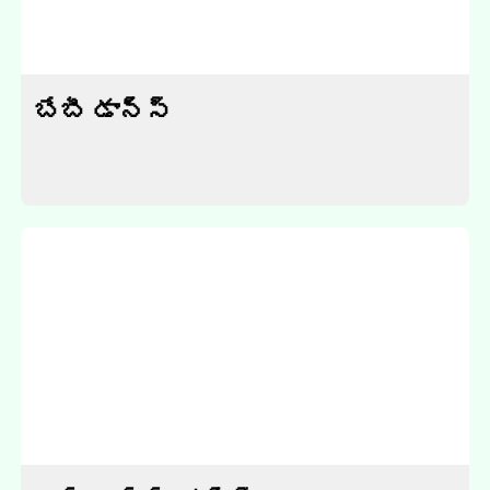
బేబీ డాన్స్