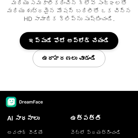
మరియు సమకాలీకరించిన గ్లోవ్ సంజ్ఞలతో
మరియు శుభ్రమైన మోషన్ బదిలీతో ఒక చిన్న
HD సామాజిక క్లిప్ను సృష్టించండి.
ఇప్పుడే ఫోటో అప్‌లోడ్ చేయండి
ఉదాహరణలు చూడండి
DreamFace
AI సాధనాలు
ఉత్పత్తి
అవతార్ వీడియో
వెబ్లో ప్రయత్నించండి