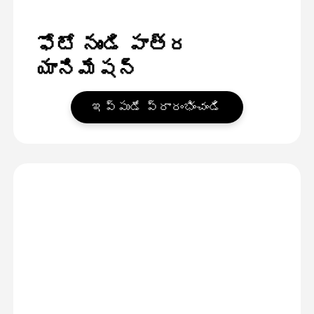
ఫోటో నుండి పాత్ర
యానిమేషన్
ఇప్పుడే ప్రారంభించండి