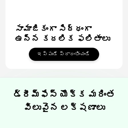
సామాజికంగా సిద్ధంగా
ఉన్న కదలిక ఫలితాలు
ఇప్పుడే ప్రారంభించండి
డ్రీమ్ఫేస్ యొక్క మరింత
విలువైన లక్షణాలు