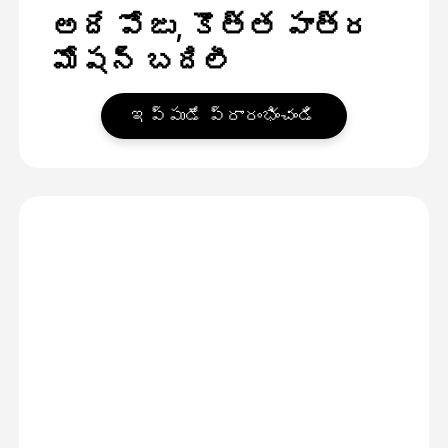
అదే పోజు, కొత్త పాత్ర
మోషన్ బదిలీ
ఇప్పుడే ప్రారంభించండి