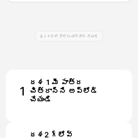
వెల్లులు
3 దశల్లో ఫోటోను యానిమేట్ చేయండి
API
దశ 1 మీ పాత్ర
1
చిత్రాన్ని అప్లోడ్
చేయండి
దశ2 గ్లోవ్