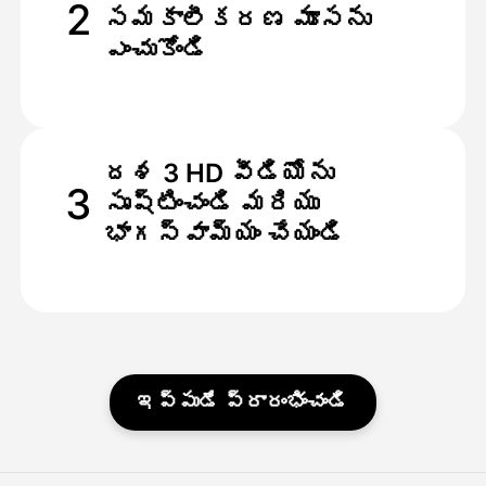
2
సమకాలీకరణ మూసను
ఎంచుకోండి
దశ 3 HD వీడియోను
3
సృష్టించండి మరియు
భాగస్వామ్యం చేయండి
ఇప్పుడే ప్రారంభించండి