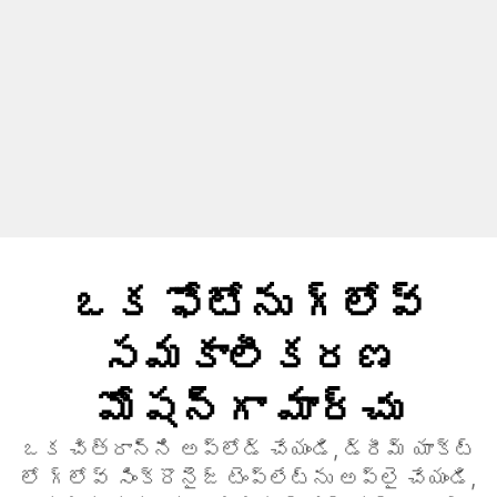
ఒక ఫోటోను గ్లోవ్
సమకాలీకరణ
మోషన్గా మార్చు
ఒక చిత్రాన్ని అప్లోడ్ చేయండి, డ్రీమ్ యాక్ట్
లో గ్లోవ్ సింక్రొనైజ్ టెంప్లేట్ను అప్లై చేయండి,