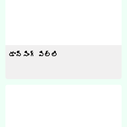
డాన్సింగ్ పిల్లి