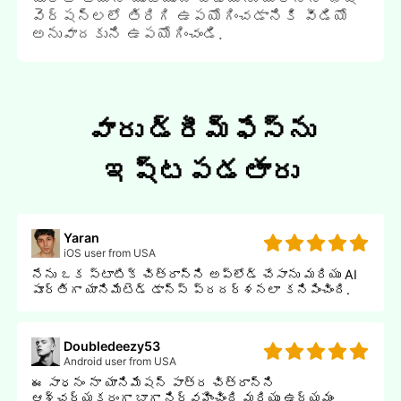
వెర్షన్లలో తిరిగి ఉపయోగించడానికి వీడియో
అనువాదకుని ఉపయోగించండి.
వారు డ్రీమ్ఫేస్‌ను
ఇష్టపడతారు
Yaran
iOS user from USA
నేను ఒక స్టాటిక్ చిత్రాన్ని అప్లోడ్ చేసాను మరియు AI
పూర్తిగా యానిమేటెడ్ డాన్స్ ప్రదర్శనలా కనిపించింది.
Doubledeezy53
Android user from USA
ఈ సాధనం నా యానిమేషన్ పాత్ర చిత్రాన్ని
ఆశ్చర్యకరంగా బాగా నిర్వహించింది మరియు ఉద్యమం