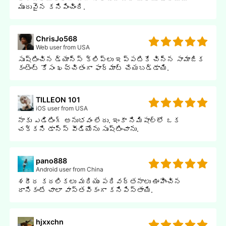
మృదువైన కనిపించింది.
ChrisJo568
Web user from USA
సృష్టించిన డ్యాన్స్ క్లిప్లు ఇప్పటికే చిన్న సామాజిక
కంటెంట్ కోసం ఖచ్చితంగా ఫార్మాట్ చేయబడ్డాయి.
TILLEON 101
iOS user from USA
నాకు ఎడిటింగ్ అనుభవం లేదు. ఇంకా నిమిషాల్లో ఒక
చక్కని డాన్స్ వీడియోను సృష్టించాను.
pano888
Android user from China
శరీర కదలికలు మరియు పరివర్తనాలు ఊహించిన
దానికంటే చాలా వాస్తవికంగా కనిపిస్తాయి.
hjxxchn