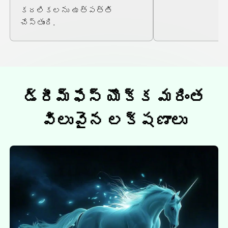
కదలికలను ఉత్పత్తి
చేస్తుంది.
డ్రీమ్ఫేస్ యొక్క మరింత
విలువైన లక్షణాలు