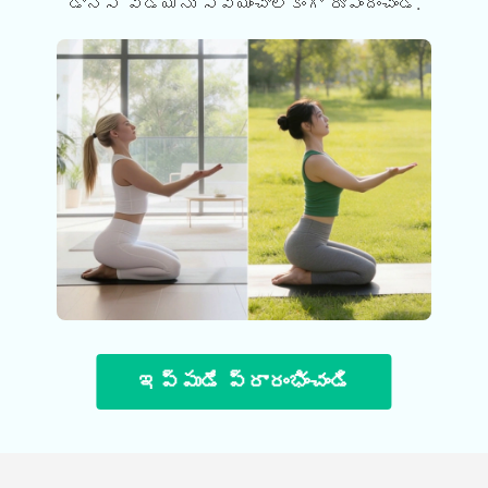
డాన్స్ వీడియోను స్వయంచాలకంగా రూపొందించండి.
ఇప్పుడే ప్రారంభించండి