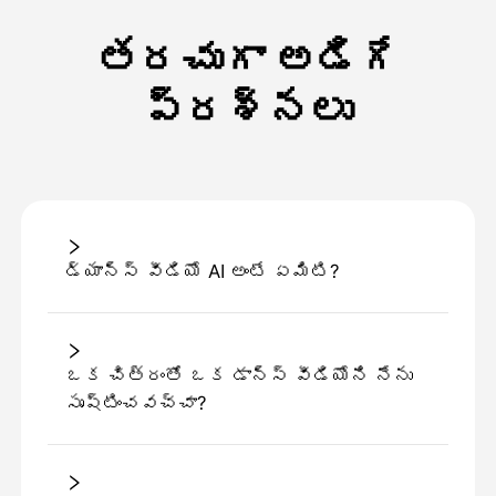
తరచుగా అడిగే
ప్రశ్నలు
డ్యాన్స్ వీడియో AI అంటే ఏమిటి?
ఒక చిత్రంతో ఒక డాన్స్ వీడియోని నేను
సృష్టించవచ్చా?