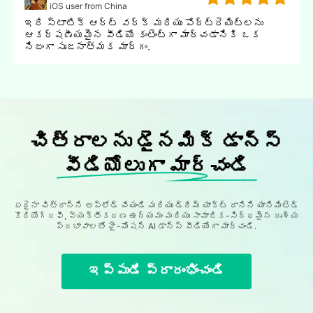
iOS user from China
ఇది స్టాటిక్ ఆర్ట్ వర్క్ మరియు పోర్ట్రెయిట్లను
ఆకర్షణీయమైన వీడియో కంటెంట్గా మార్చడానికి ఒక
నిజంగా సృజనాత్మక మార్గం.
చిత్రాలను డైనమిక్ డాన్స్
వీడియోలుగా మార్చండి
ఏదైనా చిత్రాన్ని అప్లోడ్ చేయండి మరియు డ్రీమ్ యాక్ట్ దానిని యానిమేటెడ్
కొరియోగ్రఫీ, వ్యక్తీకరణ ఉద్యమం మరియు సామాజిక-సిద్ధమైన దృశ్య
ప్రభావాలతో హై-మోషన్ AI డాన్స్ వీడియోగా మార్చండి.
ఇప్పుడే ప్రారంభించండి