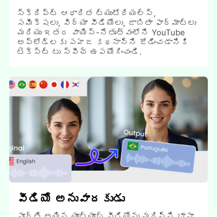
స్క్రిప్ట్ ఆధారిత ట్యుటోరియల్స్,
సమీక్షలు, విద్యా వీడియోలు, జాబితా ఫార్మాట్లు
మరియు ఇతర వాయిస్-నేతృత్వంలోని YouTube
అప్లోడ్లకు సహజ కథనాన్ని జోడించడానికి
టెక్స్ట్ టు స్పీచ్ ఉపయోగించండి.
వీడియో అనువాదకుడు
పూర్తి అయిన యూట్యూబ్ వీడియోను మరిన్ని భాషా