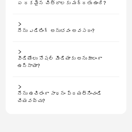
ఏ రకమైన చిత్రాలకు మద్దతు ఉంది?
నేను ఎడిటింగ్ అనుభవం అవసరం?
వీడియోలు సోషల్ మీడియాకు అనుకూలంగా
ఉన్నాయా?
నేను ఉచితంగా సాధనం ప్రయత్నించండి
చేయవచ్చు?