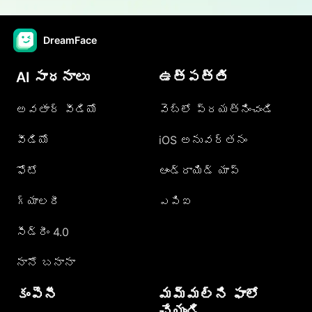
DreamFace
AI సాధనాలు
ఉత్పత్తి
అవతార్ వీడియో
వెబ్లో ప్రయత్నించండి
వీడియో
iOS అనువర్తనం
ఫోటో
ఆండ్రాయిడ్ యాప్
గ్యాలరీ
ఎపిఐ
సీడ్రీం 4.0
నానో బనానా
కంపెనీ
మమ్మల్ని ఫాలో
చేయండి