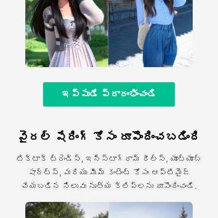
ఇప్పుడే ప్రారంభించండి
వైరల్ షేరింగ్ కోసం రూపొందించబడింది
టిక్టాక్ ట్రెండ్స్, ఇన్స్టాగ్రామ్ రీల్స్, యూట్యూబ్
షార్ట్స్, మరియు మీమ్ కంటెంట్ కోసం ఆప్టిమైజ్
చేయబడిన నిలువు నృత్య క్లిప్లను రూపొందించండి.