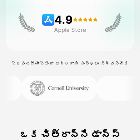
4.9
వెల్లులు
Apple Store
API
ప్రపంచవ్యాప్తంగా అగ్రగామి సంస్థలు విశ్వసించేది
ఒక చిత్రాన్ని డాన్స్