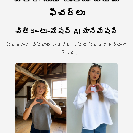
ఫీచర్లు
చిత్రం-టు-మోషన్ AI యానిమేషన్
స్థిరమైన చిత్రాలను కదిలే నృత్య ప్రదర్శనలుగా
మార్చండి.