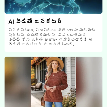
AI వీడియో జనరేటర్
స్క్రిప్టులు, ప్రాంప్ట్లు, చిత్రాలను యూట్యూబ్
షార్ట్స్, ట్యుటోరియల్స్, వివరణాత్మక
కంటెంట్ కోసం దృశ్య ఆధారం గా మార్చడానికి AI
వీడియో జనరేటర్ ను ఉపయోగించండి.