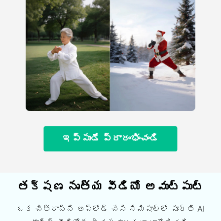
ఇప్పుడే ప్రారంభించండి
తక్షణ నృత్య వీడియో అవుట్పుట్
ఒక చిత్రాన్ని అప్లోడ్ చేసి నిమిషాల్లో పూర్తి AI