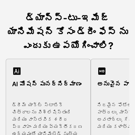
డ్యాన్స్-టు-ఇమేజ్
యానిమేషన్ కోసం డ్రీం ఫేస్ ను
ఎందుకు ఉపయోగించాలి?
AI మోషన్ పునర్నిర్మాణం
అనువైన పాత
డ్రీమ్ యాక్ట్ స్టాటిక్
నిజమైన ఫోటోలు,
చిత్రాలను విశ్లేషిస్తుంది
పాత్రలు, మాస్కో
మరియు వాస్తవిక శరీర
అవతార్లు, గేమిం
ప్రవాహం మరియు వ్యక్తీకరణ
మరియు కళాత్మక 
ఉద్యమంతో యానిమేటెడ్ నృత్య