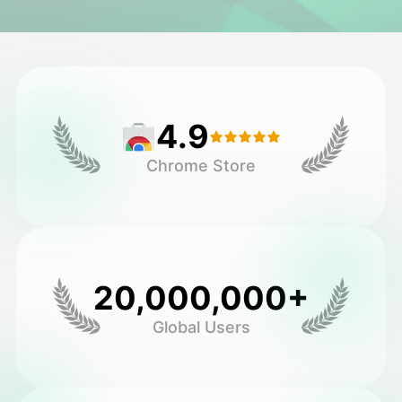
అవతార్ వీడియో
▼
వీడియో
▼
4.9
ఫోటో
▼
Chrome Store
ఇతర సాధనాలు
▼
అన్ని టెంప్లేట్‌లను చూడండి
20,000,000+
గ్యాలరీ
Global Users
బ్లాగ్