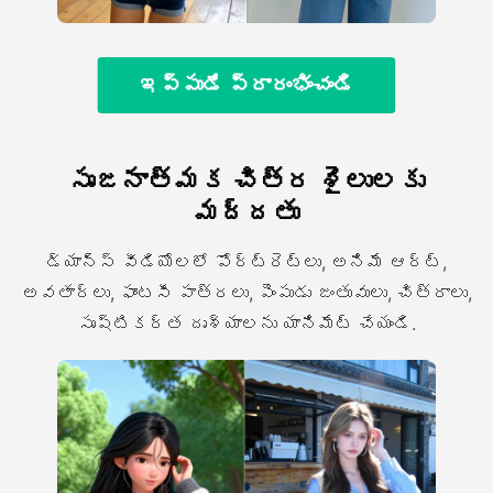
ఇప్పుడే ప్రారంభించండి
సృజనాత్మక చిత్ర శైలులకు
మద్దతు
డ్యాన్స్ వీడియోలలో పోర్ట్రెట్లు, అనిమే ఆర్ట్,
అవతార్లు, ఫాంటసీ పాత్రలు, పెంపుడు జంతువులు, చిత్రాలు,
సృష్టికర్త దృశ్యాలను యానిమేట్ చేయండి.