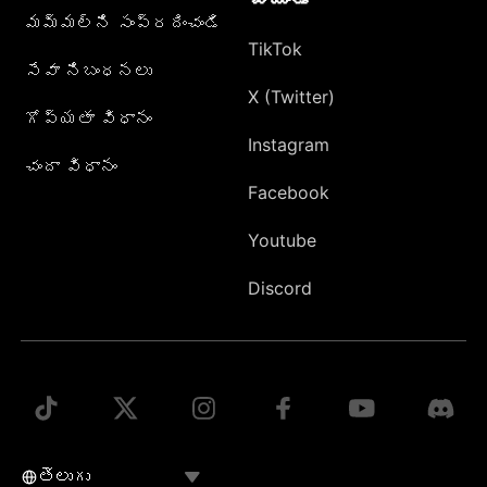
మమ్మల్ని సంప్రదించండి
TikTok
సేవా నిబంధనలు
X (Twitter)
గోప్యతా విధానం
Instagram
చందా విధానం
Facebook
Youtube
Discord