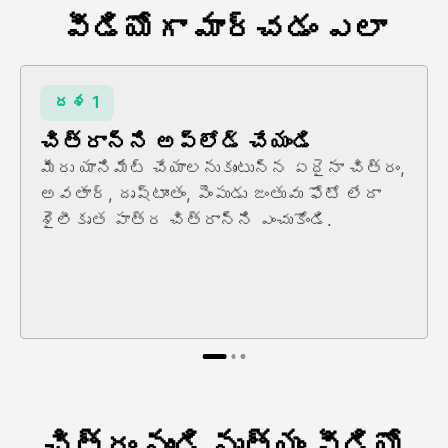
వీడియోగా మార్చడం ఎలా
దశ 1
చిత్రాన్ని అప్లోడ్ చేయండి
మీరు యానిమేట్ చేయాలనుకుంటున్న ఏదైనా చిత్రం,
అవతార్, దృష్టాంతం, పెంపుడు జంతువు ఫోటో లేదా
శైలీకృత పాత్ర చిత్రాన్ని ఎంచుకోండి.
చిత్రం నుండి నృత్యం వీడియో