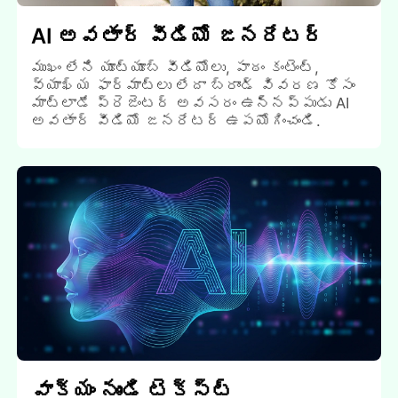
AI అవతార్ వీడియో జనరేటర్
ముఖం లేని యూట్యూబ్ వీడియోలు, పాఠం కంటెంట్,
వ్యాఖ్య ఫార్మాట్లు లేదా బ్రాండ్ వివరణ కోసం
మాట్లాడే ప్రెజెంటర్ అవసరం ఉన్నప్పుడు AI
అవతార్ వీడియో జనరేటర్ ఉపయోగించండి.
వాక్యం నుండి టెక్స్ట్