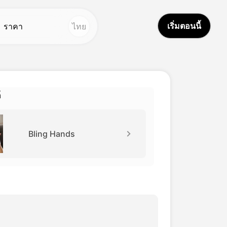
เริ่มตอนนี้
ราคา
ไทย
ูปถ่าย
ครื่องมืออื่น ๆ
้อความเป็นภาพ
ตูดิโอเสียง
Hot
Hot
์
ครื่องลบพื้นหลัง
ลับใบหน้า
New
ีบลี่ แอล เจเนอเตอร์
ปรแกรมแปลวิดีโอ
New
Bling Hands
ครื่องกําเนิดรูป
สียง AI
New
าบู ดอลส์
ิดีโอตลอดชีวิต