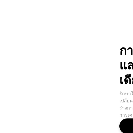
ก
แ
เด
รักษา
เปลี่ย
ร่างก
การเค