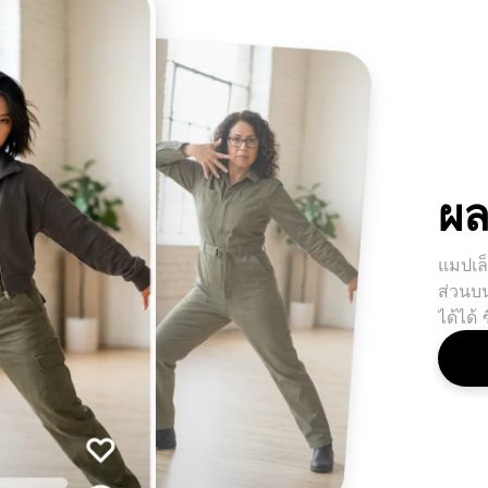
ผล
แมปเล็
ส่วนบน
ได้ได้ 