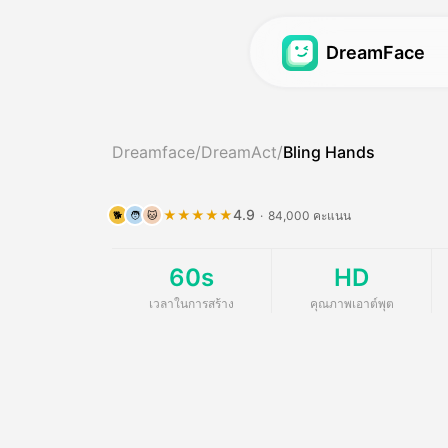
DreamFace
วิดีโออวัตาร์
วิดีโออวัตาร์
Dreamface
/
DreamAct
/
Bling Hands
วิดีโอ ลิปซินคอร์
วิดีโออวัตาร์
Hot
Hot
โฟตู ลิปซินคอร์
บาบี้โพดแสต
New
New
4.9
★★★★★
·
84,000 คะแนน
🐕
🧑
🐱
เพลง:
เครื่องกําเนิดสาว A
60s
HD
อวตาร์ในฝัน 2.0
AI Influencer Gene
New
เวลาในการสร้าง
คุณภาพเอาต์พุต
อวตาร์ในฝัน 3.0
วิดีโอข่าว