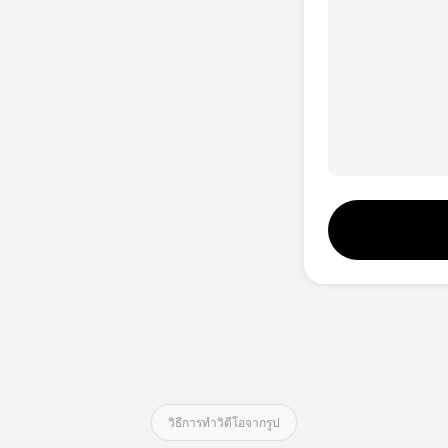
AI Video Translate การแปลวิดีโอ
Hot
อวตาร์ในฝัน 2.0
คลอนเสียง
เครื่องเสริมภาพ
AI Voice Changer
New
วิธีการทําวิดีโอจากรูป