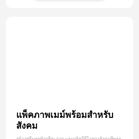
แพ็คภาพเมม์พร้อมสําหรับ
สังคม
สร้างฟรีมสุดท้ายที่สะอาด และผลิตวีดีโอทางสังคมที่ตลก