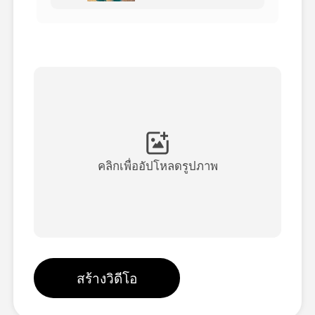
วิดีโออวัตาร์
▼
วิดีโอ AI
▼
รูปถ่าย
▼
เครื่องมืออื่น ๆ
▼
คลิกเพื่ออัปโหลดรูปภาพ
ดูเทมเพลตทั้งหมด
แกลเลอรี่
สร้างวิดีโอ
บล็อก