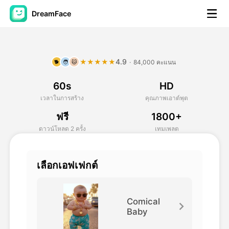
DreamFace
เครื่องมือ AI
4.9
★★★★★
·
84,000 คะแนน
🐕
🧑
🐱
วิดีโออวัตาร์
▼
60s
HD
วิดีโอ AI
▼
เวลาในการสร้าง
คุณภาพเอาต์พุต
ฟรี
1800+
รูปถ่าย
▼
ดาวน์โหลด 2 ครั้ง
เทมเพลต
เครื่องมืออื่น ๆ
▼
เลือกเอฟเฟกต์
ดูทุกเครื่องมือ
Comical
Baby
เทมเพลต