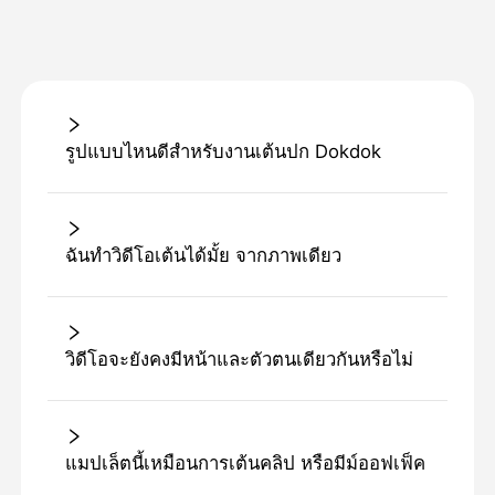
รูปแบบไหนดีสําหรับงานเต้นปก Dokdok
ฉันทําวิดีโอเต้นได้มั้ย จากภาพเดียว
วิดีโอจะยังคงมีหน้าและตัวตนเดียวกันหรือไม่
แมปเล็ตนี้เหมือนการเต้นคลิป หรือมีม์ออฟเฟ็ค