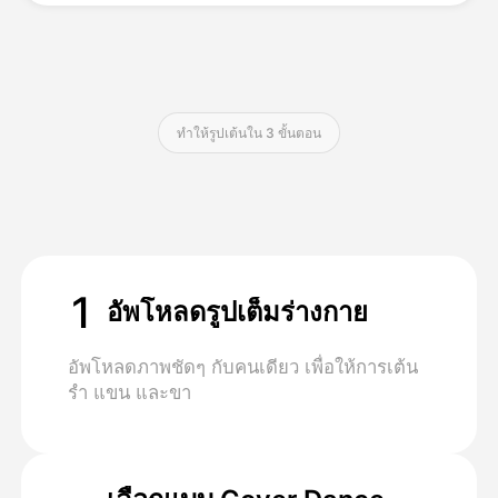
ราคา
ทําให้รูปเต้นใน 3 ขั้นตอน
API
1
อัพโหลดรูปเต็มร่างกาย
อัพโหลดภาพชัดๆ กับคนเดียว เพื่อให้การเต้น
รํา แขน และขา