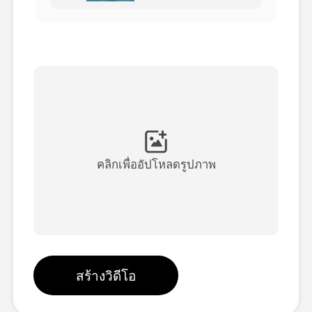
วิดีโออวัตาร์
▼
วิดีโอ AI
▼
รูปถ่าย
▼
เครื่องมืออื่น ๆ
▼
คลิกเพื่ออัปโหลดรูปภาพ
ดูเทมเพลตทั้งหมด
แกลเลอรี่
สร้างวิดีโอ
บล็อก