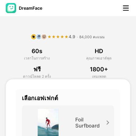
DreamFace
เครื่องมือ AI
4.9
★★★★★
·
84,000 คะแนน
🐕
🧑
🐱
วิดีโออวัตาร์
▼
60s
HD
วิดีโอ AI
▼
เวลาในการสร้าง
คุณภาพเอาต์พุต
ฟรี
1800+
รูปถ่าย
▼
ดาวน์โหลด 2 ครั้ง
เทมเพลต
เครื่องมืออื่น ๆ
▼
เลือกเอฟเฟกต์
ดูทุกเครื่องมือ
Foil
Surfboard
เทมเพลต