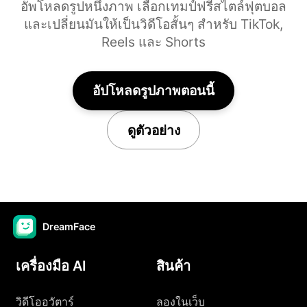
อัพโหลดรูปหนึ่งภาพ เลือกเทมป์ฟรีสไตล์ฟุตบอล
และเปลี่ยนมันให้เป็นวิดีโอสั้นๆ สําหรับ TikTok,
Reels และ Shorts
อัปโหลดรูปภาพตอนนี้
ดูตัวอย่าง
DreamFace
เครื่องมือ AI
สินค้า
วิดีโออวัตาร์
ลองในเว็บ