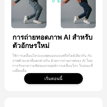
การถ่ายทอดภาพ AI สําหรับ
ตัวอักษรใหม่
ใช้การเคลื่อนไหวแบบฟุตบอลแบบฟรีสไตล์เดียวกัน กับ
ภาพตัวละครที่แตกต่างกัน ด้วยการถ่ายภาพของ AI โดย
การรักษาความชัดของกลยุทธ์การเคลื่อนไหว ในขณะที่
เปลี่ยนสื่อ
เริ่มตอนนี้