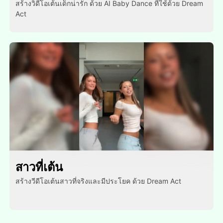
สร้างวิดีโอเต้นเด็กน่ารัก ด้วย AI Baby Dance ที่ใช้ด้วย Dream
Act
สาวที่เต้น
สร้างวีดีโอเต้นสาวที่จริงและมีประโยค ด้วย Dream Act