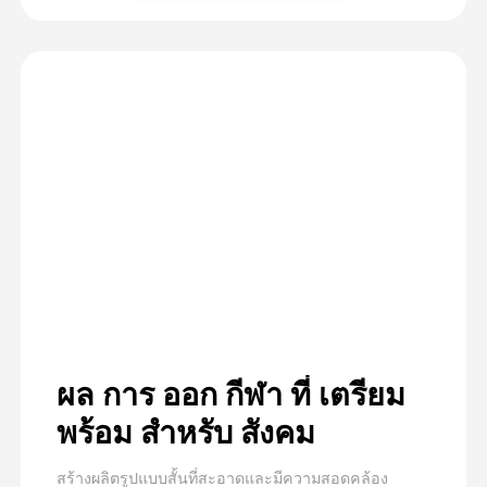
ผล การ ออก กีฬา ที่ เตรียม
พร้อม สําหรับ สังคม
สร้างผลิตรูปแบบสั้นที่สะอาดและมีความสอดคล้อง