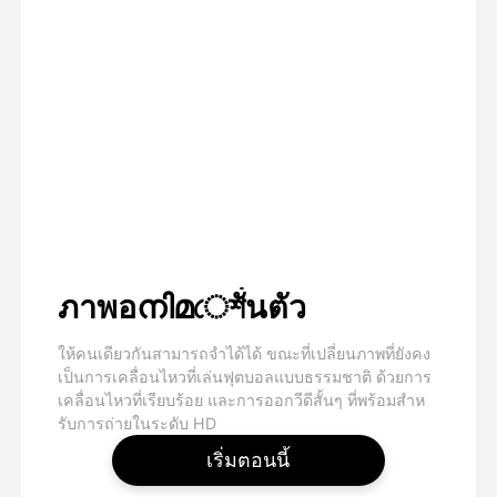
ภาพอനിമেশั่นตัว
ให้คนเดียวกันสามารถจําได้ได้ ขณะที่เปลี่ยนภาพที่ยังคง
เป็นการเคลื่อนไหวที่เล่นฟุตบอลแบบธรรมชาติ ด้วยการ
เคลื่อนไหวที่เรียบร้อย และการออกวีดีสั้นๆ ที่พร้อมสําห
รับการถ่ายในระดับ HD
เริ่มตอนนี้