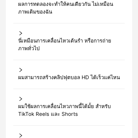
ผลการทดลองจะทําให้คนเดียวกัน ไม่เหมือน
ภาพเดิมของฉัน
นี่เหมือนการเคลื่อนไหวเต้นรํา หรือการถ่าย
ภาพทั่วไป
ผมสามารถสร้างคลิปฟุตบอล HD ได้เร็วแค่ไหน
ผมใช้ผลการเคลื่อนไหวภาพนี้ได้มั้ย สําหรับ
TikTok Reels และ Shorts