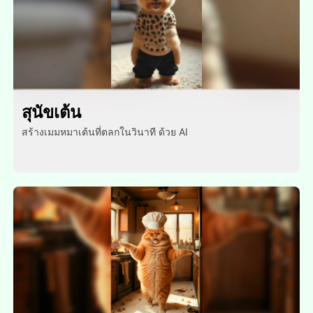
สุนัขเต้น
สร้างเมมหมาเต้นที่ตลกในวินาที ด้วย AI