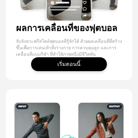
ผลการเคลื่อนที่ของฟุตบอล
จับจังหวะฟรีสไตล์ฟุตบอลที่รู้จักได้ ด้วยผลเคลื่อนที่ที่สร้าง
ขึ้นเพื่อการเล่นเท้าทั้งร่างกาย การควบคุมลูก และการ
เคลื่อนที่แบบกีฬา ที่ทําให้ภาพหนึ่งมีชีวิตทัน
เริ่มตอนนี้