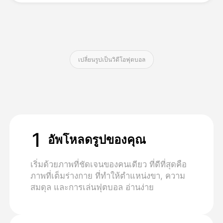
ราคา
เปลี่ยนรูปเป็นวิดีโอฟุตบอล
API
1
อัพโหลดรูปของคุณ
เริ่มด้วยภาพที่ชัดเจนของคนเดียว ที่ดีที่สุดคือ
ภาพที่เต็มร่างกาย ที่ทําให้ตําแหน่งขา, ความ
สมดุล และการเล่นฟุตบอล อ่านง่าย