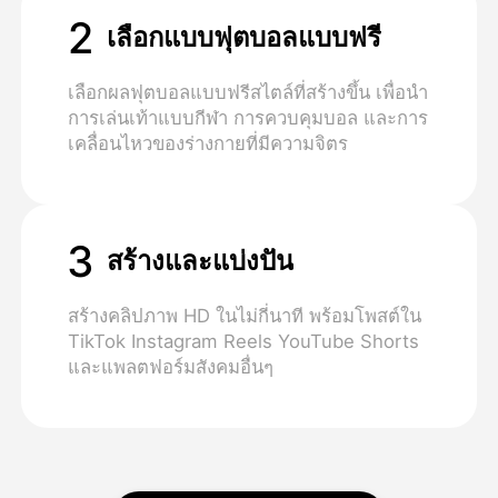
2
เลือกแบบฟุตบอลแบบฟรี
เลือกผลฟุตบอลแบบฟรีสไตล์ที่สร้างขึ้น เพื่อนํา
การเล่นเท้าแบบกีฬา การควบคุมบอล และการ
เคลื่อนไหวของร่างกายที่มีความจิตร
3
สร้างและแบ่งปัน
สร้างคลิปภาพ HD ในไม่กี่นาที พร้อมโพสต์ใน
TikTok Instagram Reels YouTube Shorts
และแพลตฟอร์มสังคมอื่นๆ