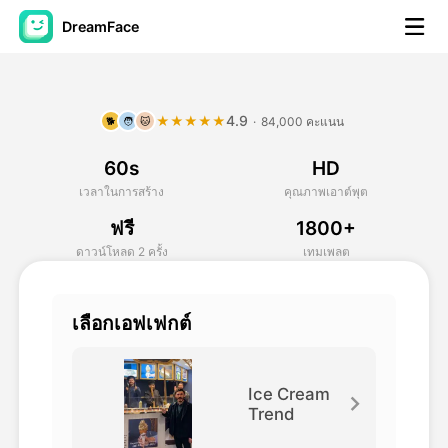
DreamFace
เครื่องมือ AI
4.9
★★★★★
·
84,000 คะแนน
🐕
🧑
🐱
วิดีโออวัตาร์
▼
60s
HD
วิดีโอ AI
▼
เวลาในการสร้าง
คุณภาพเอาต์พุต
ฟรี
1800+
รูปถ่าย
▼
ดาวน์โหลด 2 ครั้ง
เทมเพลต
เครื่องมืออื่น ๆ
▼
เลือกเอฟเฟกต์
ดูทุกเครื่องมือ
Ice Cream
Trend
เทมเพลต