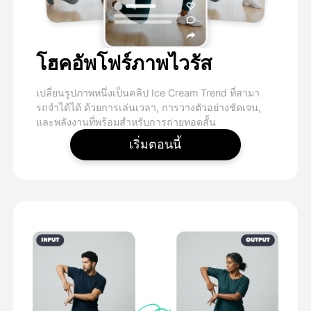
โฮคอัพโฟร์ภาพไวรัส
เปลี่ยนรูปภาพหนึ่งเป็นคลิป Ice Cream Trend ที่สามา
รถจําได้ได้ ด้วยการเล่นเวลา, การวางตัวอย่างชัดเจน,
และพลังงานที่พร้อมสําหรับการถ่ายทอดสั้น
เริ่มตอนนี้