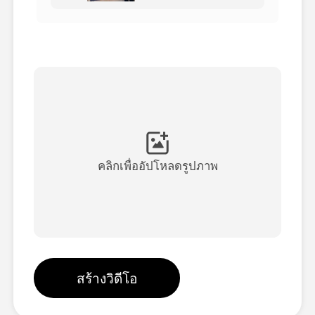
วิดีโออวัตาร์
▼
วิดีโอ AI
▼
รูปถ่าย
▼
เครื่องมืออื่น ๆ
▼
คลิกเพื่ออัปโหลดรูปภาพ
ดูเทมเพลตทั้งหมด
แกลเลอรี่
สร้างวิดีโอ
บล็อก