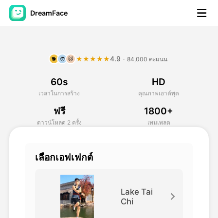
DreamFace
เครื่องมือ AI
4.9
★★★★★
·
84,000 คะแนน
🐕
🧑
🐱
วิดีโออวัตาร์
▼
60s
HD
วิดีโอ AI
▼
เวลาในการสร้าง
คุณภาพเอาต์พุต
ฟรี
1800+
รูปถ่าย
▼
ดาวน์โหลด 2 ครั้ง
เทมเพลต
เครื่องมืออื่น ๆ
▼
เลือกเอฟเฟกต์
ดูทุกเครื่องมือ
Lake Tai
Chi
เทมเพลต