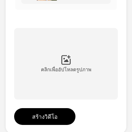
วิดีโออวัตาร์
▼
วิดีโอ AI
▼
รูปถ่าย
▼
เครื่องมืออื่น ๆ
▼
คลิกเพื่ออัปโหลดรูปภาพ
ดูเทมเพลตทั้งหมด
แกลเลอรี่
สร้างวิดีโอ
บล็อก