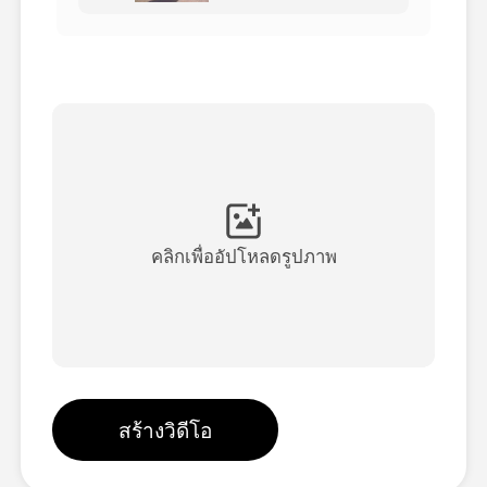
วิดีโออวัตาร์
▼
วิดีโอ AI
▼
รูปถ่าย
▼
เครื่องมืออื่น ๆ
▼
คลิกเพื่ออัปโหลดรูปภาพ
ดูเทมเพลตทั้งหมด
แกลเลอรี่
สร้างวิดีโอ
บล็อก