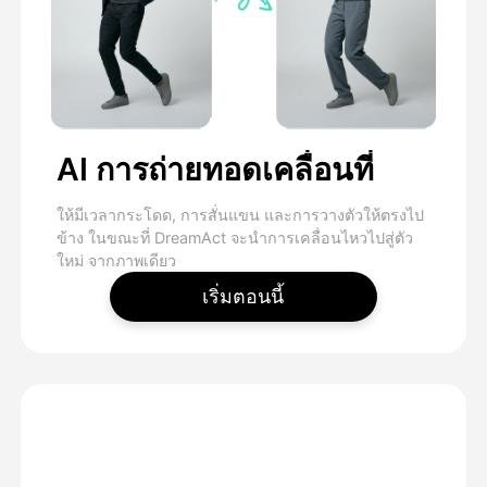
AI การถ่ายทอดเคลื่อนที่
ให้มีเวลากระโดด, การสั่นแขน และการวางตัวให้ตรงไป
ข้าง ในขณะที่ DreamAct จะนําการเคลื่อนไหวไปสู่ตัว
ใหม่ จากภาพเดียว
เริ่มตอนนี้