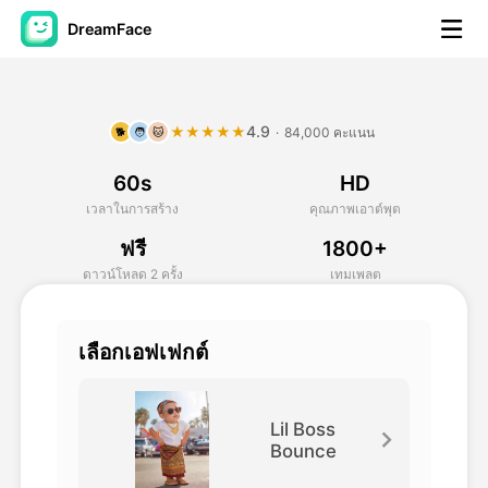
DreamFace
เครื่องมือ AI
4.9
★★★★★
·
84,000 คะแนน
🐕
🧑
🐱
วิดีโออวัตาร์
▼
60s
HD
วิดีโอ AI
▼
เวลาในการสร้าง
คุณภาพเอาต์พุต
ฟรี
1800+
รูปถ่าย
▼
ดาวน์โหลด 2 ครั้ง
เทมเพลต
เครื่องมืออื่น ๆ
▼
เลือกเอฟเฟกต์
ดูทุกเครื่องมือ
Lil Boss
Bounce
เทมเพลต