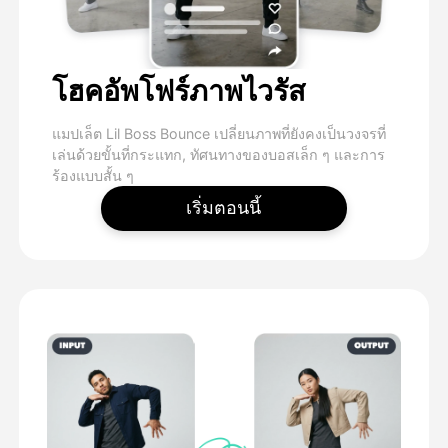
โฮคอัพโฟร์ภาพไวรัส
แมปเล็ต Lil Boss Bounce เปลี่ยนภาพที่ยังคงเป็นวงจรที่
เล่นด้วยขั้นที่กระแทก, ทัศนทางของบอสเล็ก ๆ และการ
ร้องแบบสั้น ๆ
เริ่มตอนนี้