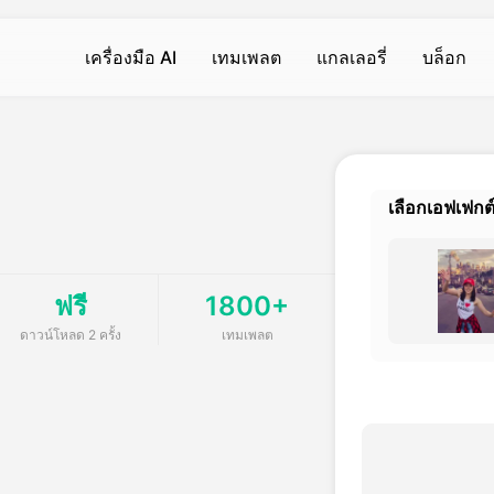
เครื่องมือ AI
เทมเพลต
แกลเลอรี่
บล็อก
วิดีโอ AI
วิดีโอ AI
รูปถ่าย
ร
เ
เครื่องกำเนิดวิดีโอ AI
การสั่นร่างกาย
ข้อความเป็นภาพ
ข
ส
Hot
Hot
Hot
เลือกเอฟเฟกต
แปลงข้อความเป็นวิดีโอ
จูบ
AI Filter
เ
ส
Hot
New
I
แปลงภาพเป็นวิดีโอ
อ้อมกอด
เครื่องลบพื้นหลัง
ก
โ
Hot
New
ฟรี
1800+
rator เครื่องกําเนิด
ปรับปรุงวิดีโอ
เครื่องสร้างกล้ามเนื้อ AI
การเสริมภาพ
เ
เ
New
ดาวน์โหลด 2 ครั้ง
เทมเพลต
ลบลายน้ำ
ยิ้ม
เครื่องตรวจจับภาพ AI
ล
ว
New
New
เครื่องมืออื่น ๆ