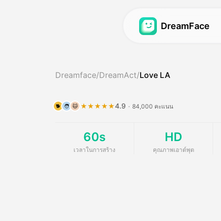
DreamFace
วิดีโออวัตาร์
วิดีโออวัตาร์
Dreamface
/
DreamAct
/
Love LA
วิดีโอ ลิปซินคอร์
วิดีโออวัตาร์
Hot
Hot
โฟตู ลิปซินคอร์
บาบี้โพดแสต
New
New
4.9
★★★★★
·
84,000 คะแนน
🐕
🧑
🐱
เพลง:
เครื่องกําเนิดสาว A
60s
HD
อวตาร์ในฝัน 2.0
AI Influencer Gene
New
เวลาในการสร้าง
คุณภาพเอาต์พุต
อวตาร์ในฝัน 3.0
วิดีโอข่าว