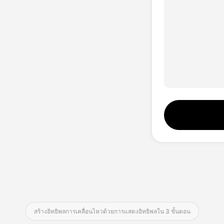
AI Video Translate การแปลวิดีโอ
Hot
อวตาร์ในฝัน 2.0
คลอนเสียง
เครื่องเสริมภาพ
AI Voice Changer
New
สร้างอิทธิพลการเคลื่อนไหวด้วยการแสดงอิทธิพลใน 3 ขั้นตอน