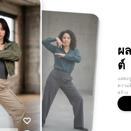
ผล
ต์
แสดงรู
ความต
สร้าง