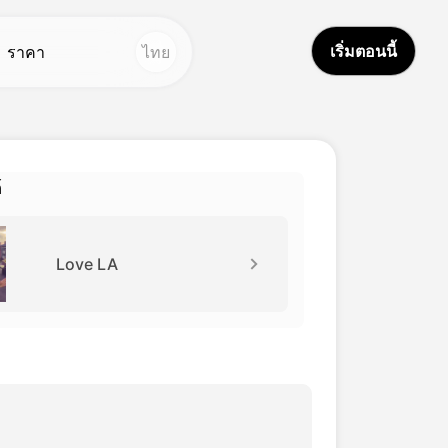
เริ่มตอนนี้
ราคา
ไทย
ูปถ่าย
ครื่องมืออื่น ๆ
้อความเป็นภาพ
ตูดิโอเสียง
Hot
Hot
์
ครื่องลบพื้นหลัง
ลับใบหน้า
New
ีบลี่ แอล เจเนอเตอร์
ปรแกรมแปลวิดีโอ
New
Love LA
ครื่องกําเนิดรูป
สียง AI
New
าบู ดอลส์
ิดีโอตลอดชีวิต