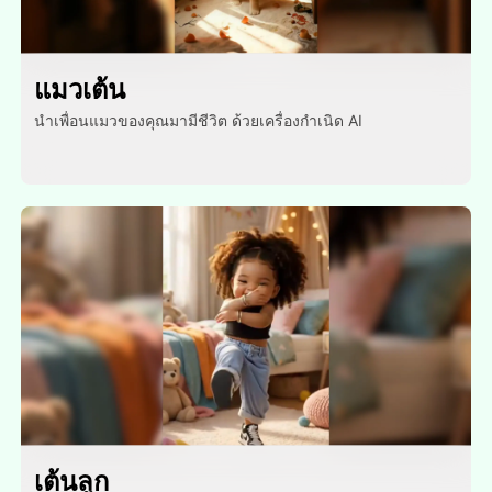
แมวเต้น
นําเพื่อนแมวของคุณมามีชีวิต ด้วยเครื่องกําเนิด AI
เต้นลูก