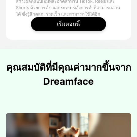
สร้างผลิตแบบเมมที่สะอาดสําหรับ TikTok, Reels และ
Shorts ด้วยการตั้ง-ผลกระทบ-หลังการทําที่สามารถอ่าน
ได้ ซึ่งรู้สึกตลก, รวดเร็ว และสามารถใช้ได้อีก
เริ่มตอนนี้
คุณสมบัติที่มีคุณค่ามากขึ้นจาก
Dreamface