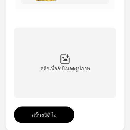
วิดีโออวัตาร์
▼
วิดีโอ AI
▼
รูปถ่าย
▼
เครื่องมืออื่น ๆ
▼
คลิกเพื่ออัปโหลดรูปภาพ
ดูเทมเพลตทั้งหมด
แกลเลอรี่
สร้างวิดีโอ
บล็อก