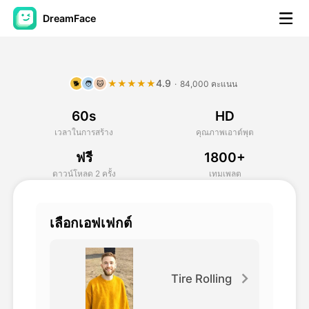
DreamFace
เครื่องมือ AI
4.9
★★★★★
·
84,000 คะแนน
🐕
🧑
🐱
วิดีโออวัตาร์
▼
60s
HD
วิดีโอ AI
▼
เวลาในการสร้าง
คุณภาพเอาต์พุต
ฟรี
1800+
รูปถ่าย
▼
ดาวน์โหลด 2 ครั้ง
เทมเพลต
เครื่องมืออื่น ๆ
▼
เลือกเอฟเฟกต์
ดูทุกเครื่องมือ
Tire Rolling
เทมเพลต