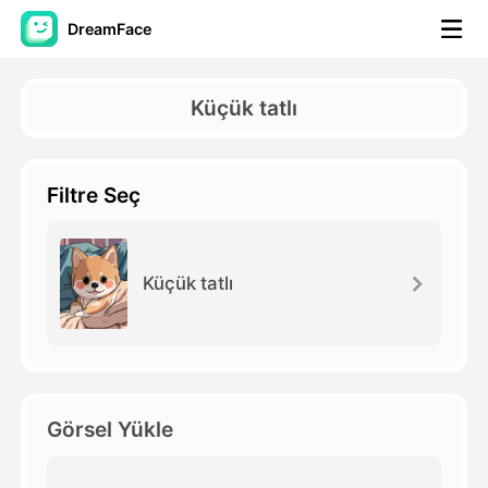
DreamFace
Yapay Zeka Araçları
Küçük tatlı
Avatar Video
▼
Filtre Seç
AI Video
▼
Fotoğraf
▼
Küçük tatlı
Diğer Araçlar
▼
Tüm araçları görüntüle
Görsel Yükle
Şablonlar