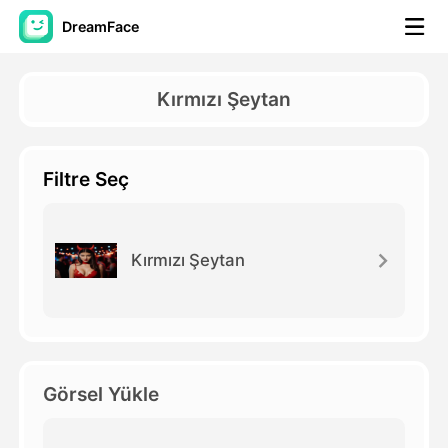
DreamFace
Yapay Zeka Araçları
Kırmızı Şeytan
Avatar Video
▼
Filtre Seç
AI Video
▼
Fotoğraf
▼
Kırmızı Şeytan
Diğer Araçlar
▼
Tüm araçları görüntüle
Görsel Yükle
Şablonlar