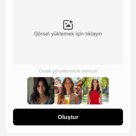
Avatar Video
▼
AI Video
▼
Görsel yüklemek için tıklayın
Fotoğraf
▼
Diğer Araçlar
▼
Örnek görsellerimizle deneyin
Tüm şablonları görüntüle
Galeri
Oluştur
Blog