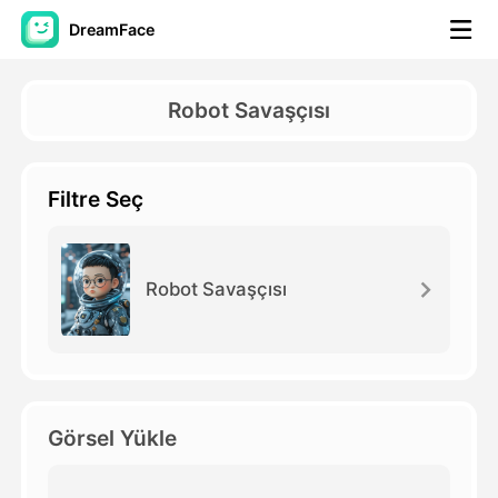
DreamFace
Yapay Zeka Araçları
Robot Savaşçısı
Avatar Video
▼
Filtre Seç
AI Video
▼
Fotoğraf
▼
Robot Savaşçısı
Diğer Araçlar
▼
Tüm araçları görüntüle
Görsel Yükle
Şablonlar