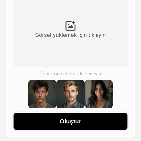
Avatar Video
▼
AI Video
▼
Görsel yüklemek için tıklayın
Fotoğraf
▼
Diğer Araçlar
▼
Örnek görsellerimizle deneyin
Tüm şablonları görüntüle
Galeri
Oluştur
Blog