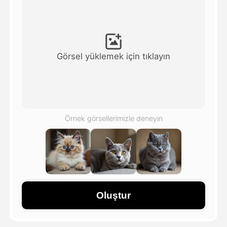
Avatar Video
▼
AI Video
▼
Görsel yüklemek için tıklayın
Fotoğraf
▼
Diğer Araçlar
▼
Örnek görsellerimizle deneyin
Tüm şablonları görüntüle
Galeri
Oluştur
Blog