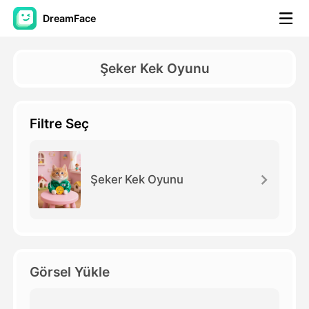
DreamFace
Yapay Zeka Araçları
Şeker Kek Oyunu
Avatar Video
▼
Filtre Seç
AI Video
▼
Fotoğraf
▼
Şeker Kek Oyunu
Diğer Araçlar
▼
Tüm araçları görüntüle
Görsel Yükle
Şablonlar