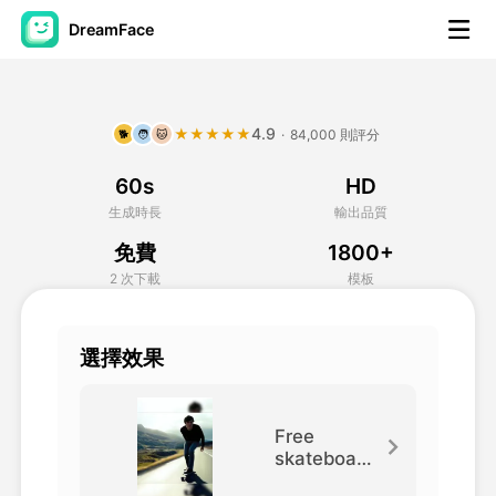
DreamFace
人工智慧工具
4.9
★★★★★
·
84,000 則評分
🐕
🧑
🐱
頭像視頻
▼
60s
HD
AI視頻
▼
生成時長
輸出品質
免費
1800+
AI照片
▼
2 次下載
模板
其他工具
▼
選擇效果
查看所有工具
Free
skateboar
d
模板