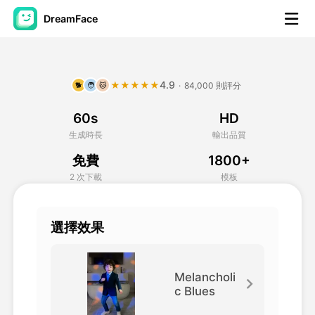
DreamFace
人工智慧工具
4.9
★★★★★
·
84,000 則評分
🐕
🧑
🐱
頭像視頻
▼
60s
HD
AI視頻
▼
生成時長
輸出品質
免費
1800+
AI照片
▼
2 次下載
模板
其他工具
▼
選擇效果
查看所有工具
Melancholi
c Blues
模板