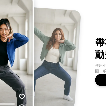
帶
動
使用
圈，