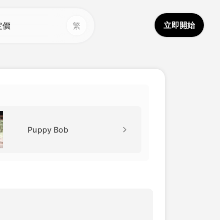
立即開始
定價
繁
其他工具
其他工具
聲音克隆
語音克隆
Hot
Hot
影片翻譯
換臉
New
換臉影片
影片翻譯
New
Puppy Bob
視頻增強器
AI聲音
文字轉語音
一生影片故事
New