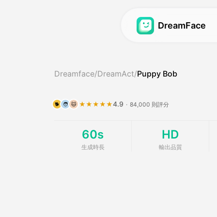
DreamFace
頭像視頻
頭像視頻
Dreamface
/
DreamAct
/
Puppy Bob
視頻脣形同步
頭像視頻
Hot
Hot
照片嘴脣同步
視訊生成器
New
Ne
4.9
★★★★★
·
84,000 則評分
🐕
🧑
🐱
寵物嘴脣同步
寵物影片
Hot
60s
HD
動作跟隨
寶貝播客
New
生成時長
輸出品質
夢幻頭像3.0
動作跟隨