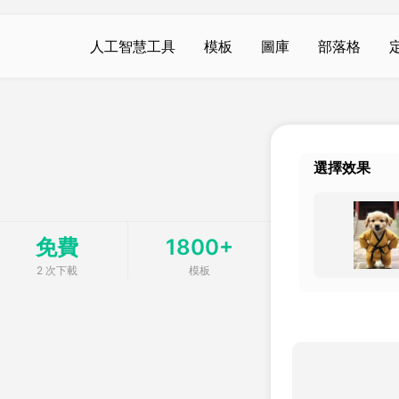
人工智慧工具
模板
圖庫
部落格
AI視頻
AI視頻
AI照片
AI照片
AI視頻生成器
AI接吻
生日照片
文字到圖像
Hot
Hot
Hot
Hot
選擇效果
圖像到視頻
AI擁抱
結婚照片
AI過濾器
w
Hot
New
文字轉視頻
AI復活
ID照片
背景去除劑
New
免費
1800+
視頻增強
身體扭動
去除水印
照片增強器
New
New
2 次下載
模板
水印去除
夢幻金魚
老照片修復
AI圖像檢測器
New
New