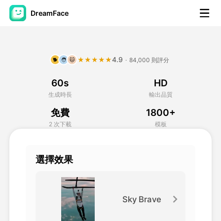
DreamFace
人工智慧工具
4.9
★★★★★
·
84,000 則評分
🐕
🧑
🐱
頭像視頻
▼
60s
HD
AI視頻
▼
生成時長
輸出品質
免費
1800+
AI照片
▼
2 次下載
模板
其他工具
▼
選擇效果
查看所有工具
Sky Brave
模板