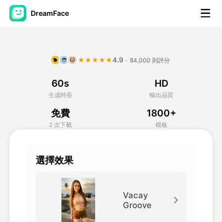
DreamFace
人工智慧工具
4.9
★★★★★
·
84,000 則評分
🐕
🧑
🐱
頭像視頻
▼
60s
HD
AI視頻
▼
生成時長
輸出品質
免費
1800+
AI照片
▼
2 次下載
模板
其他工具
▼
選擇效果
查看所有工具
Vacay
Groove
模板