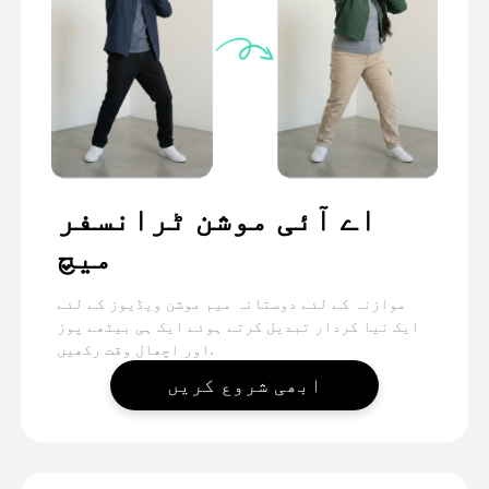
اے آئی موشن ٹرانسفر
میچ
موازنہ کے لئے دوستانہ میم موشن ویڈیوز کے لئے
ایک نیا کردار تبدیل کرتے ہوئے ایک ہی بیٹھے پوز
اور اچھال وقت رکھیں.
ابھی شروع کریں