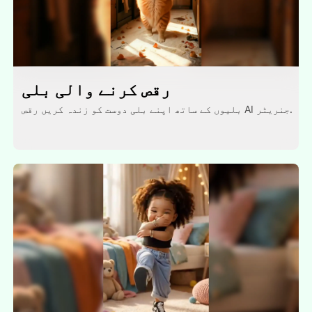
رقص کرنے والی بلی
بلیوں کے ساتھ اپنے بلی دوست کو زندہ کریں رقص AI جنریٹر.