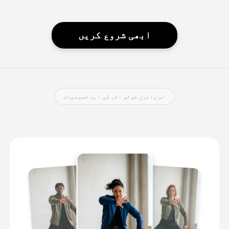
ابھی شروع کریں
اس وائرل فوٹو اثر کی اہم خصوصیات