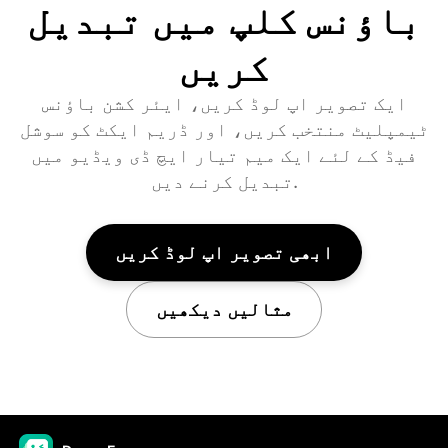
باؤنس کلپ میں تبدیل
کریں
ایک تصویر اپ لوڈ کریں، ایئر کشن باؤنس
ٹیمپلیٹ منتخب کریں، اور ڈریم ایکٹ کو سوشل
فیڈ کے لئے ایک میم تیار ایچ ڈی ویڈیو میں
تبدیل کرنے دیں.
ابھی تصویر اپ لوڈ کریں
مثالیں دیکھیں