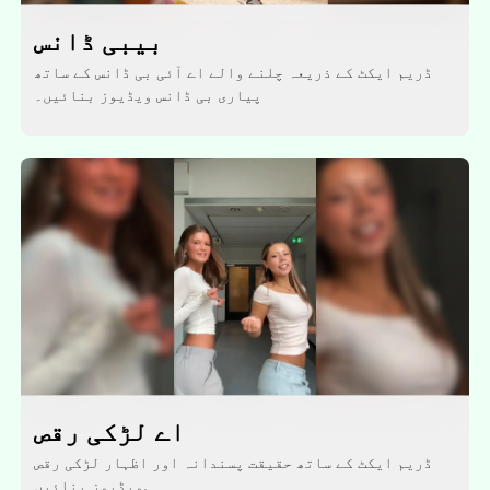
بیبی ڈانس
ڈریم ایکٹ کے ذریعہ چلنے والے اے آئی بی ڈانس کے ساتھ
پیاری بی ڈانس ویڈیوز بنائیں۔
اے لڑکی رقص
ڈریم ایکٹ کے ساتھ حقیقت پسندانہ اور اظہار لڑکی رقص
ویڈیوز بنائیں.