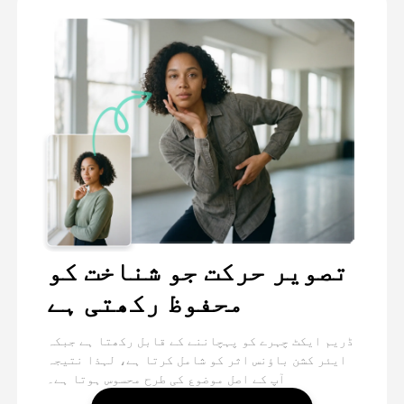
تصویر حرکت جو شناخت کو
محفوظ رکھتی ہے
ڈریم ایکٹ چہرے کو پہچاننے کے قابل رکھتا ہے جبکہ
ایئر کشن باؤنس اثر کو شامل کرتا ہے، لہذا نتیجہ
آپ کے اصل موضوع کی طرح محسوس ہوتا ہے۔