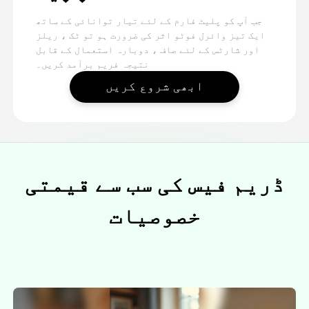
جب آپ کو پلیٹ فارم کے لئے تیار توانائی کے ساتھ
ایک تیز وائرل فوٹو اثر کی ضرورت ہو تو ٹک ، ریلز
اور شارٹس کے لئے صاف ، دوبارہ استعمال کے قابل
نتیجہ فریم برآمد کریں۔
ابھی شروع کریں
ڈریم فیس کی سب سے قیمتی
خصوصیات