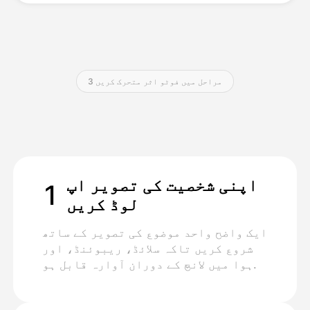
قیمتوں کی فہرست
3 مراحل میں فوٹو اثر متحرک کریں
API
اپنی شخصیت کی تصویر اپ
1
لوڈ کریں
ایک واضح واحد موضوع کی تصویر کے ساتھ
شروع کریں تاکہ سلائڈ، ریبوئنڈ، اور
ہوا میں لانچ کے دوران آوارہ قابل ہو.