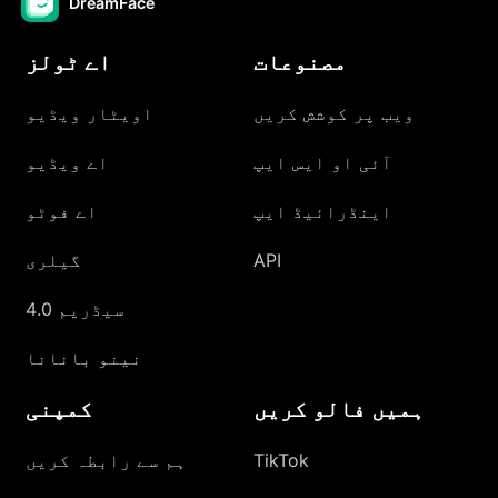
DreamFace
مصنوعات
اے ٹولز
ویب پر کوشش کریں
اویٹار ویڈیو
آئی او ایس ایپ
اے ویڈیو
اینڈرائیڈ ایپ
اے فوٹو
API
گیلری
سیڈریم 4.0
نینو بانانا
ہمیں فالو کریں
کمپنی
TikTok
ہم سے رابطہ کریں