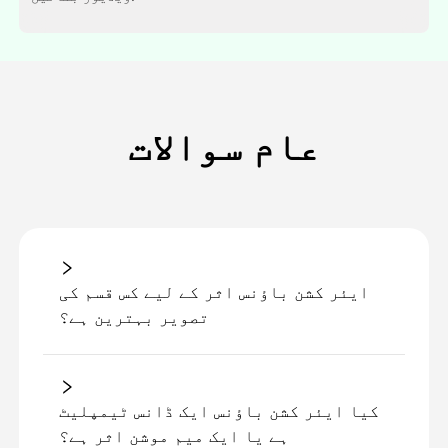
عام سوالات
ایئر کشن باؤنس اثر کے لیے کس قسم کی
تصویر بہترین ہے؟
کیا ایئر کشن باؤنس ایک ڈانس ٹیمپلیٹ
ہے یا ایک میم موشن اثر ہے؟