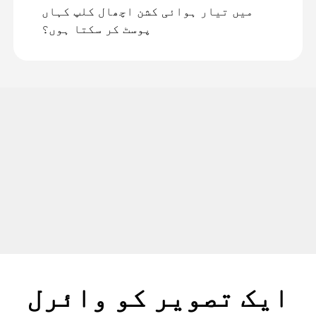
میں تیار ہوائی کشن اچھال کلپ کہاں
پوسٹ کر سکتا ہوں؟
ایک تصویر کو وائرل