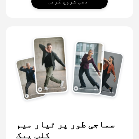
ابھی شروع کریں
سماجی طور پر تیار میم
کلپ پیک