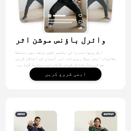
وائرل باؤنس موشن اثر
ایک پہچاننے والی مختصر کلپ حرکت میں دستخط
سلائیڈ، ایئر بیگ ریبونڈ، اور آسمان کو اجاگر کریں
جو ٹرینڈ سٹائل شیئرنگ کے لیے بنایا گیا ہے۔
ابھی شروع کریں