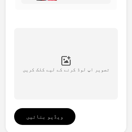
اویٹار ویڈیو
▼
اے ویڈیو
▼
اے فوٹو
▼
دیگر اوزار
▼
تصویر اپ لوڈ کرنے کے لیے کلک کریں
تمام ٹیمپلیٹس دیکھیں
گیلری
ویڈیو بنائیں
بلاگ