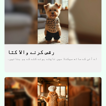
رقص کرنے والا کتا
اے آئی کے ساتھ سیکنڈ میں ناچتے ہوئے کتے کے مِم بنائیں۔