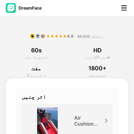
DreamFace
مصنوعی ذہانت کے اوزار
4.9
★★★★★
84,000 ریٹنگز
·
🐕
🧑
🐱
اویٹار ویڈیو
▼
60s
HD
اے ویڈیو
▼
آؤٹ پUT معیar
تخلیق کا وقت
1800+
مفت
اے فوٹو
▼
ٹیمپلیٹس
2 ڈاؤن لوڈ
دیگر اوزار
▼
اثر چنیں
تمام اوزار دیکھیں
Air
Cushion
Bounce
ٹیمپلیٹس