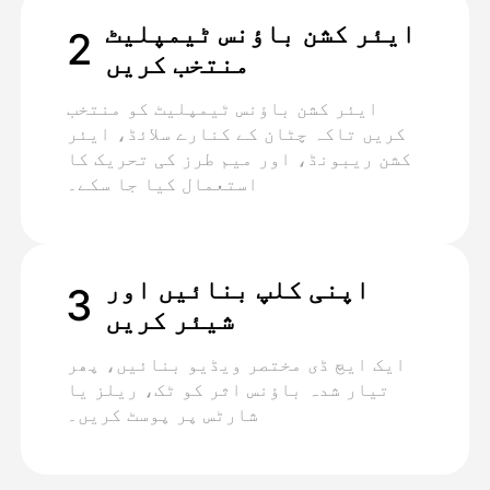
ایئر کشن باؤنس ٹیمپلیٹ
2
منتخب کریں
ایئر کشن باؤنس ٹیمپلیٹ کو منتخب
کریں تاکہ چٹان کے کنارے سلائڈ، ایئر
کشن ریبونڈ، اور میم طرز کی تحریک کا
استعمال کیا جا سکے۔
اپنی کلپ بنائیں اور
3
شیئر کریں
ایک ایچ ڈی مختصر ویڈیو بنائیں، پھر
تیار شدہ باؤنس اثر کو ٹک، ریلز یا
شارٹس پر پوسٹ کریں۔