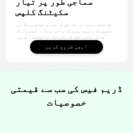
سماجی طور پر تیار
سکیٹنگ کلپس
ٹک ٹاک، ریلز اور شارٹس کے لیے واضح فریمنگ اور
تخلیق کار دوست بصری کے ساتھ دوبارہ استعمال کے
قابل مختصر شکل کے سکیٹنگ نتائج تیار کریں۔
ابھی شروع کریں
ڈریم فیس کی سب سے قیمتی
خصوصیات