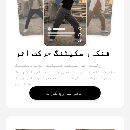
فنکار سکیٹنگ حرکت اثر
اولمپک آئس اسکیٹنگ ٹیمپلیٹ ایک صاف سکیٹنگ
سلویٹ، اٹھائے ہوئے ٹانگوں کے ساتھ، اور ایک پالش
فوٹو حرکت کے اثر کے لئے خوبصورت توانائی پیدا
کرتا ہے.
ابھی شروع کریں