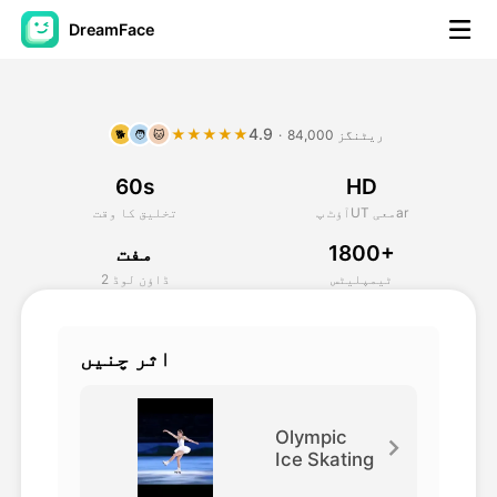
DreamFace
مصنوعی ذہانت کے اوزار
4.9
★★★★★
84,000 ریٹنگز
·
🐕
🧑
🐱
اویٹار ویڈیو
▼
60s
HD
اے ویڈیو
▼
آؤٹ پUT معیar
تخلیق کا وقت
1800+
مفت
اے فوٹو
▼
ٹیمپلیٹس
2 ڈاؤن لوڈ
دیگر اوزار
▼
اثر چنیں
تمام اوزار دیکھیں
Olympic
Ice Skating
ٹیمپلیٹس