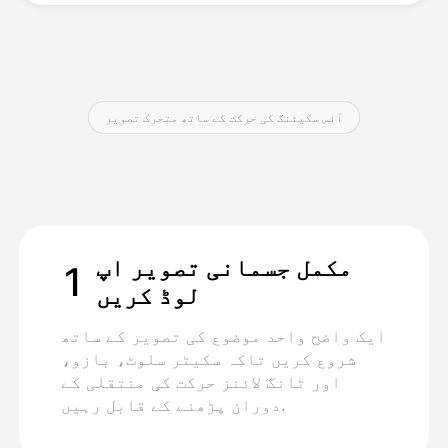
قیمتوں کی فہرست
آئس سکیٹنگ کی حرکت کے ساتھ متحرک تصویر
API
مکمل جسمانی تصویر اپ
1
لوڈ کریں
ایک واضح واحد موضوع کی تصویر کے ساتھ
شروع کریں تاکہ سکیٹر سلوٹ، بازو،
اور ٹانگ لائنز حرکت کی منتقلی کے
دوران پڑھنے کے قابل رہیں.