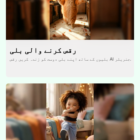
رقص کرنے والی بلی
بلیوں کے ساتھ اپنے بلی دوست کو زندہ کریں رقص AI جنریٹر.