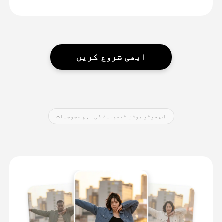
ابھی شروع کریں
اس فوٹو موشن ٹیمپلیٹ کی اہم خصوصیات