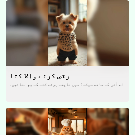
رقص کرنے والا کتا
اے آئی کے ساتھ سیکنڈ میں ناچتے ہوئے کتے کے مِم بنائیں۔