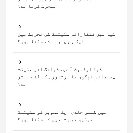
متحرک کرتا ہے؟
کیا میں فنکارانہ سکیٹنگ کی تحریک میں
ایک ہی چہرہ رکھ سکتا ہوں؟
کیا اولمپک آئس سکیٹنگ اثر حقیقت
پسندانہ لوگوں یا اوتاروں کے لئے بہتر
ہے؟
میں کتنی جلدی ایک تصویر کو سکیٹنگ
ویڈیو میں تبدیل کر سکتا ہوں؟