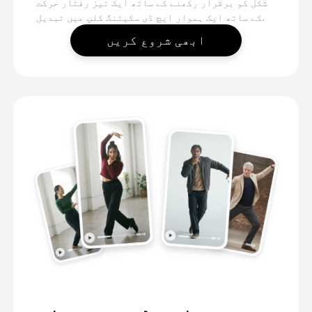
شکل کو برقرار رکھنے کے ساتھ ایک تیز رفتار حرکت
کے ساتھ ایک ہموار ایچ ڈی سکیٹنگ کلپ میں تبدیل.
ابھی شروع کریں