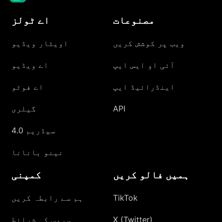
مصنوعات
اے ٹولز
ویب پر کوشش کریں
اویٹار ویڈیو
آئی او ایس ایپ
اے ویڈیو
اینڈرائیڈ ایپ
اے فوٹو
API
گیلری
سیڈریم 4.0
نینو بانانا
ہمیں فالو کریں
کمپنی
TikTok
ہم سے رابطہ کریں
X (Twitter)
سروس کی شرائط