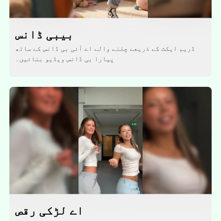
بیبی ڈانس
ڈریم ایکٹ کے ذریعے چلنے والے اے آئی بی ڈانس کے ساتھ
پیارا بی ڈانس ویڈیو بنائیں۔
اے لڑکی رقص