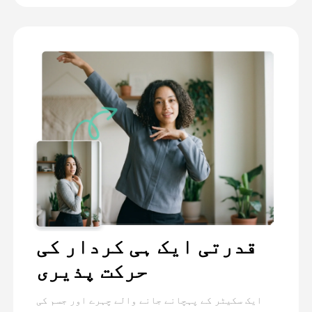
قدرتی ایک ہی کردار کی
حرکت پذیری
ایک سکیٹر کے پہچانے جانے والے چہرے اور جسم کی