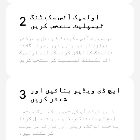
اولمپک آئس سکیٹنگ
2
ٹیمپلیٹ منتخب کریں
خوبصورت آئس سکیٹنگ کی نقل و حرکت،
توازن کی تبدیلی، اور ہموار گلائڈ
ٹائمنگ کا اطلاق کرنے کے لئے اولمپک
آئس سکیٹنگ ٹیمپلیٹ کو منتخب کریں.
ایچ ڈی ویڈیو بنائیں اور
3
شیئر کریں
ڈریم ایکٹ آپ کی تصویر کو ایک مختصر
ایچ ڈی سکیٹنگ ویڈیو میں تبدیل کرتا
ہے جسے آپ ٹک، ریلز اور شارٹس پر پوسٹ
کر سکتے ہیں۔