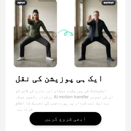
ایک ہی پوزیشن کی نقل
اسکیٹنگ کی پوزیشن، جھکاو اور بازو کی لائن کو
برقرار رکھیں جبکہ AI motion transfer آپ کی تصویر
سے ایک نئے کردار پر پورے جسم کی تحریک کا اطلاق
کرتا ہے۔
ابھی شروع کریں