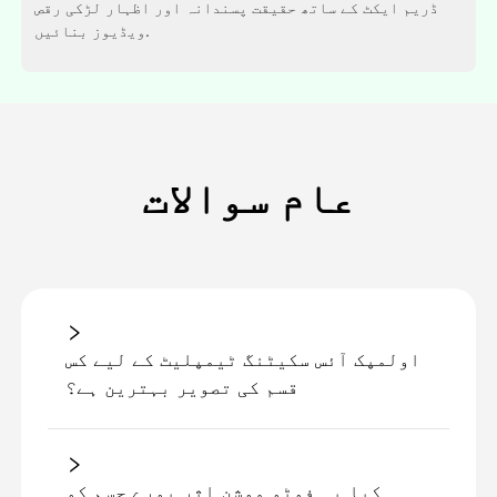
ڈریم ایکٹ کے ساتھ حقیقت پسندانہ اور اظہار لڑکی رقص
ویڈیوز بنائیں.
عام سوالات
اولمپک آئس سکیٹنگ ٹیمپلیٹ کے لیے کس
قسم کی تصویر بہترین ہے؟
کیا یہ فوٹو موشن اثر پورے جسم کو