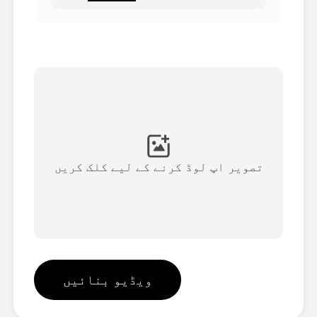
اویٹار ویڈیو
▼
اے ویڈیو
▼
اے فوٹو
▼
دیگر اوزار
▼
تصویر اپ لوڈ کرنے کے لیے کلک کریں
تمام ٹیمپلیٹس دیکھیں
گیلری
ویڈیو بنائیں
بلاگ