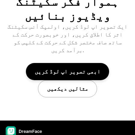
ہموار فگر سکیٹنگ
ویڈیوز بنائیں
ایک تصویر اپ لوڈ کریں، اولمپک آئس سکیٹنگ
اثر کا اطلاق کریں، اور خوبصورت حرکت کے
ساتھ صاف مختصر شکل کے حرکت کے کلپس کو
برآمد کریں.
ابھی تصویر اپ لوڈ کریں
مثالیں دیکھیں
DreamFace