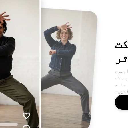
کت
ر
اوپری
پس کے
 ساتھ
ئیں۔