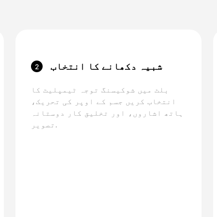
شبیہ دکھانے کا انتخاب
2
کریں
بلٹ میں شوکیسنگ توجہ ٹیمپلیٹ کا
انتخاب کریں جسم کے اوپر کی تحریک،
ہاتھ اشاروں، اور تخلیق کار دوستانہ
تصویر.