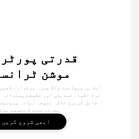
قدرتی پورٹر
موشن ٹرانس
ایک ہی پہچاننے والا چہرہ برقرار رکھیں
نرم اظہار تبدیلی اور حقیقت پسندانہ ت
شامل کریں، تاکہ نتیجہ زیادہ پروسیس
بجائے متحرک محسوس ہوت
ابھی شروع کریں