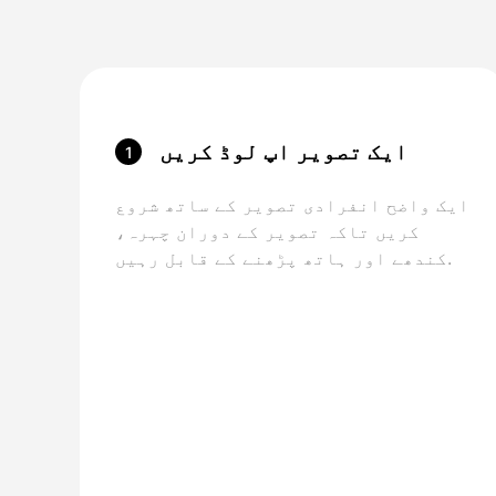
ایک تصویر اپ لوڈ کریں
1
ایک واضح انفرادی تصویر کے ساتھ شروع
کریں تاکہ تصویر کے دوران چہرہ،
کندھے اور ہاتھ پڑھنے کے قابل رہیں.