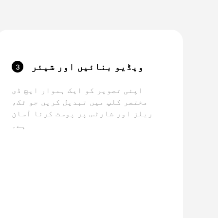
ویڈیو بنائیں اور شیئر
3
کریں
اپنی تصویر کو ایک ہموار ایچ ڈی
مختصر کلپ میں تبدیل کریں جو ٹک،
ریلز اور شارٹس پر پوسٹ کرنا آسان
ہے۔