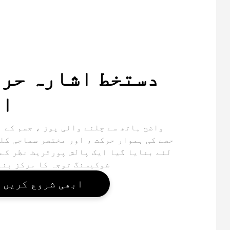
دستخط اشارہ حر
اث
واضح ہاتھ سے چلنے والی پوز ، جسم کے 
حصے کی ہموار حرکت ، اور مختصر سماجی کل
لئے بنایا گیا ایک پالش پورٹریٹ نظر کے
شوکیسنگ توجہ کا مرکز بنا
ابھی شروع کریں