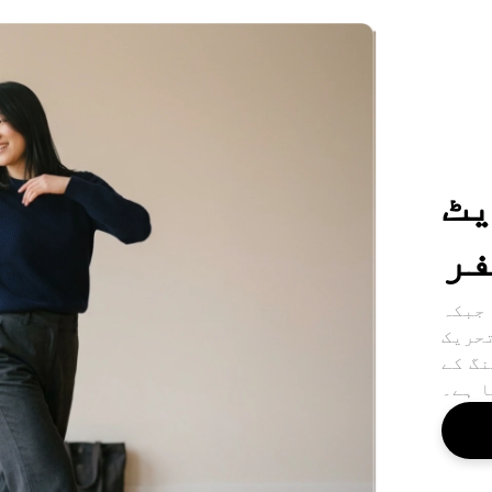
یٹ
فر
 جبکہ
حریک
نگ کے
ا ہے۔