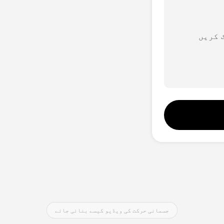
دیگر اوزار
آواز اسٹوڈیو
Hot
 کریں
چہرہ تبدیل کرنا
New
ویڈیو ترجمہ
New
مصنوعی ذہانت آواز
زندگی بھر ویڈیو
جسمانی حرکت کی ویڈیو کیسے بنائی جائے