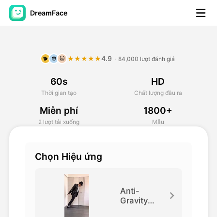
DreamFace
Công cụ trí tuệ nhân tạo
4.9
★★★★★
·
84,000 lượt đánh giá
🐕
🧑
🐱
Video hình đại diện
▼
60s
HD
AI Video
▼
Thời gian tạo
Chất lượng đầu ra
Miễn phí
1800+
Hình ảnh AI
▼
2 lượt tải xuống
Mẫu
Các công cụ khác
▼
Chọn Hiệu ứng
Xem tất cả công cụ
Anti-
Gravity
Lean
Mẫu