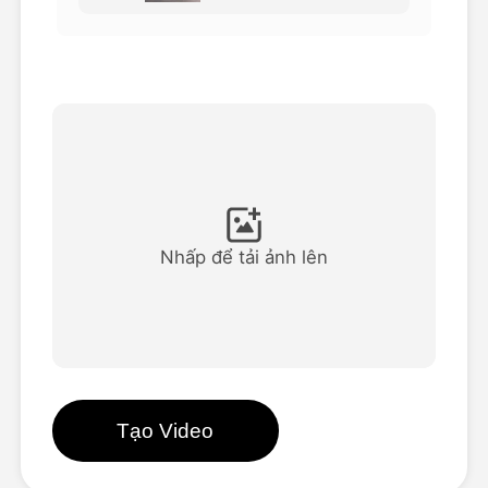
Video hình đại diện
▼
AI Video
▼
Hình ảnh AI
▼
Các công cụ khác
▼
Nhấp để tải ảnh lên
Xem tất cả mẫu
Thư viện
Tạo Video
Blog