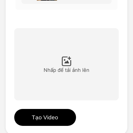
Video hình đại diện
▼
AI Video
▼
Hình ảnh AI
▼
Các công cụ khác
▼
Nhấp để tải ảnh lên
Xem tất cả mẫu
Thư viện
Tạo Video
Blog