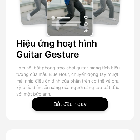
Hiệu ứng hoạt hình
Guitar Gesture
Làm nổi bật phong trào chơi guitar mang tính biểu
tượng của mẫu Blue Hour, chuyển động tay mượt
mà, nhịp điệu ổn định của phần trên cơ thể và chu
kỳ biểu diễn sẵn sàng của người sáng tạo bắt đầu
với một bức ảnh.
Bắt đầu ngay