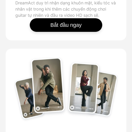
DreamAct duy trì nhận dạng khuôn mặt, kiểu tóc và
nhân vật trong khi thêm các chuyển động chơi
guitar tự nhiên và đầu ra video HD sạch sẽ.
Bắt đầu ngay