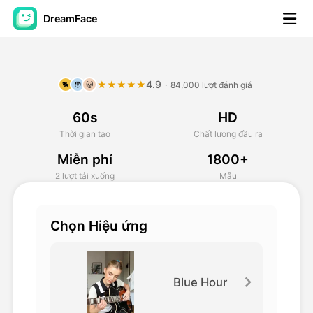
DreamFace
Công cụ trí tuệ nhân tạo
4.9
★★★★★
·
84,000 lượt đánh giá
🐕
🧑
🐱
Video hình đại diện
▼
60s
HD
AI Video
▼
Thời gian tạo
Chất lượng đầu ra
Miễn phí
1800+
Hình ảnh AI
▼
2 lượt tải xuống
Mẫu
Các công cụ khác
▼
Chọn Hiệu ứng
Xem tất cả công cụ
Blue Hour
Mẫu