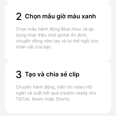
2
Chọn mẫu giờ màu xanh
Chọn mẫu hành động Blue Hour và áp
dụng nhịp điệu chơi guitar ổn định,
chuyển động nắm tay và tư thế ngồi cho
nhân vật của bạn.
3
Tạo và chia sẻ clip
Chuyển hành động, hiển thị video HD
ngắn và xuất kết quả creator-ready cho
TikTok, Reels hoặc Shorts.