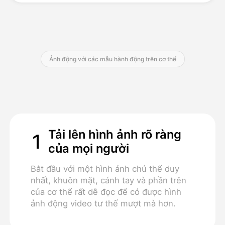
Bảng giá
Ảnh động với các mẫu hành động trên cơ thể
API
Tải lên hình ảnh rõ ràng
1
của mọi người
Bắt đầu với một hình ảnh chủ thể duy
nhất, khuôn mặt, cánh tay và phần trên
của cơ thể rất dễ đọc để có được hình
ảnh động video tư thế mượt mà hơn.