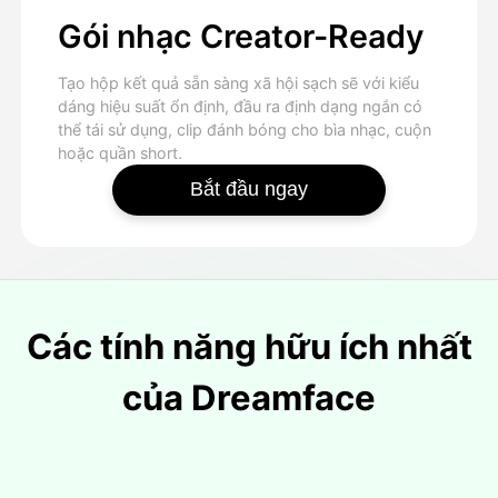
Gói nhạc Creator-Ready
Tạo hộp kết quả sẵn sàng xã hội sạch sẽ với kiểu
dáng hiệu suất ổn định, đầu ra định dạng ngắn có
thể tái sử dụng, clip đánh bóng cho bìa nhạc, cuộn
hoặc quần short.
Bắt đầu ngay
Các tính năng hữu ích nhất
của Dreamface