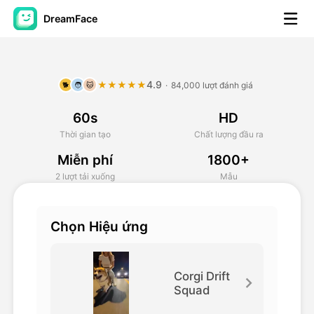
DreamFace
Công cụ trí tuệ nhân tạo
4.9
★★★★★
·
84,000 lượt đánh giá
🐕
🧑
🐱
Video hình đại diện
▼
60s
HD
AI Video
▼
Thời gian tạo
Chất lượng đầu ra
Miễn phí
1800+
Hình ảnh AI
▼
2 lượt tải xuống
Mẫu
Các công cụ khác
▼
Chọn Hiệu ứng
Xem tất cả công cụ
Corgi Drift
Squad
Mẫu