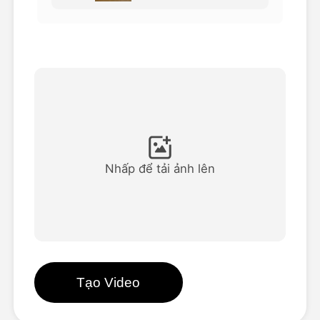
Video hình đại diện
▼
AI Video
▼
Hình ảnh AI
▼
Các công cụ khác
▼
Nhấp để tải ảnh lên
Xem tất cả mẫu
Thư viện
Tạo Video
Blog