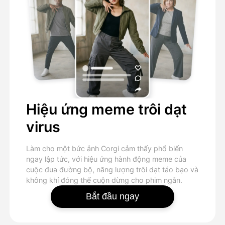
Hiệu ứng meme trôi dạt
virus
Làm cho một bức ảnh Corgi cảm thấy phổ biến
ngay lập tức, với hiệu ứng hành động meme của
cuộc đua đường bộ, năng lượng trôi dạt táo bạo và
không khí đóng thế cuộn dừng cho phim ngắn.
Bắt đầu ngay