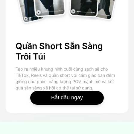
Quần Short Sẵn Sàng
Trôi Túi
Tạo ra nhiều khung hình cuối cùng sạch sẽ cho
TikTok, Reels và quần short với cảm giác ban đêm
giống như phim, năng lượng POV mạnh mẽ và kết
quả sẵn sàng xã hội có thể tái sử dụng.
Bắt đầu ngay