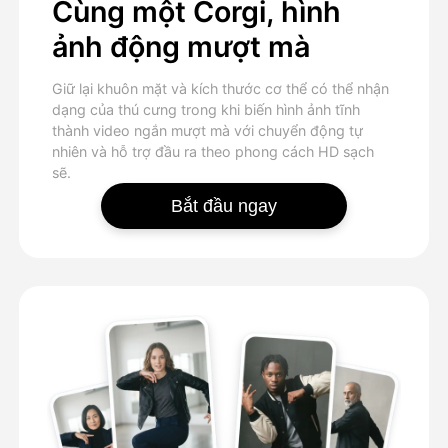
Cùng một Corgi, hình
ảnh động mượt mà
Giữ lại khuôn mặt và kích thước cơ thể có thể nhận
dạng của thú cưng trong khi biến hình ảnh tĩnh
thành video ngắn mượt mà với chuyển động tự
nhiên và hỗ trợ đầu ra theo phong cách HD sạch
sẽ.
Bắt đầu ngay