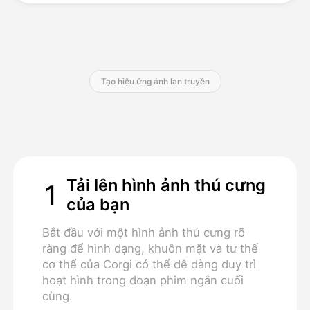
Bảng giá
Tạo hiệu ứng ảnh lan truyền
API
Tải lên hình ảnh thú cưng
1
của bạn
Bắt đầu với một hình ảnh thú cưng rõ
ràng để hình dạng, khuôn mặt và tư thế
cơ thể của Corgi có thể dễ dàng duy trì
hoạt hình trong đoạn phim ngắn cuối
cùng.